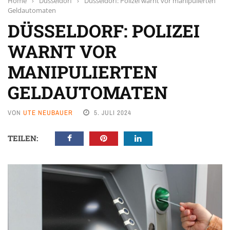
Home
›
Düsseldorf
›
Düsseldorf: Polizei warnt vor manipulierten
Geldautomaten
DÜSSELDORF: POLIZEI
WARNT VOR
MANIPULIERTEN
GELDAUTOMATEN
VON
UTE NEUBAUER
5. JULI 2024
TEILEN: