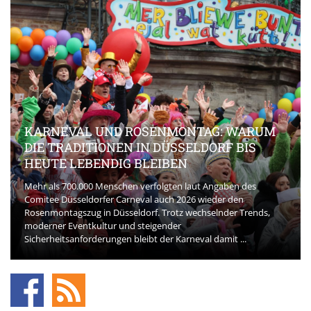
KARNEVAL UND ROSENMONTAG: WARUM
DIE TRADITIONEN IN DÜSSELDORF BIS
HEUTE LEBENDIG BLEIBEN
Mehr als 700.000 Menschen verfolgten laut Angaben des
Comitee Düsseldorfer Carneval auch 2026 wieder den
Rosenmontagszug in Düsseldorf. Trotz wechselnder Trends,
moderner Eventkultur und steigender
Sicherheitsanforderungen bleibt der Karneval damit ...