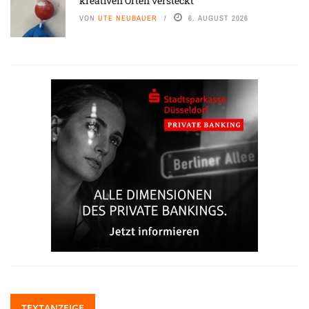
kreativen Orten versteckt
VON
UTE NEUBAUER
6. AUGUST 2026
TEXTANZEIGE