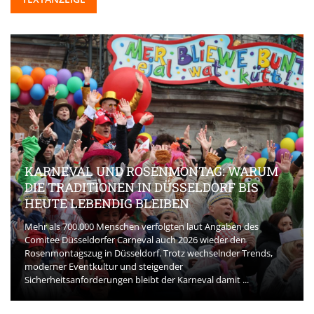
KARNEVAL UND ROSENMONTAG: WARUM
DIE TRADITIONEN IN DÜSSELDORF BIS
HEUTE LEBENDIG BLEIBEN
Mehr als 700.000 Menschen verfolgten laut Angaben des
Comitee Düsseldorfer Carneval auch 2026 wieder den
Rosenmontagszug in Düsseldorf. Trotz wechselnder Trends,
moderner Eventkultur und steigender
Sicherheitsanforderungen bleibt der Karneval damit ...