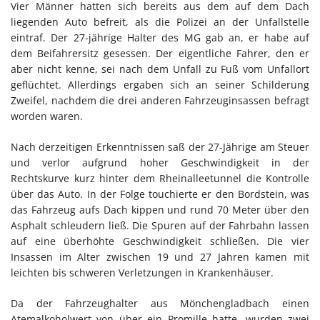
Vier Männer hatten sich bereits aus dem auf dem Dach
liegenden Auto befreit, als die Polizei an der Unfallstelle
eintraf. Der 27-jährige Halter des MG gab an, er habe auf
dem Beifahrersitz gesessen. Der eigentliche Fahrer, den er
aber nicht kenne, sei nach dem Unfall zu Fuß vom Unfallort
geflüchtet. Allerdings ergaben sich an seiner Schilderung
Zweifel, nachdem die drei anderen Fahrzeuginsassen befragt
worden waren.
Nach derzeitigen Erkenntnissen saß der 27-Jährige am Steuer
und verlor aufgrund hoher Geschwindigkeit in der
Rechtskurve kurz hinter dem Rheinalleetunnel die Kontrolle
über das Auto. In der Folge touchierte er den Bordstein, was
das Fahrzeug aufs Dach kippen und rund 70 Meter über den
Asphalt schleudern ließ. Die Spuren auf der Fahrbahn lassen
auf eine überhöhte Geschwindigkeit schließen. Die vier
Insassen im Alter zwischen 19 und 27 Jahren kamen mit
leichten bis schweren Verletzungen in Krankenhäuser.
Da der Fahrzeughalter aus Mönchengladbach einen
Atemalkoholwert von über ein Promille hatte, wurden zwei