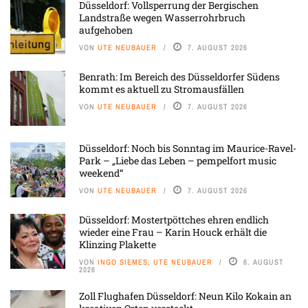
Düsseldorf: Vollsperrung der Bergischen
Landstraße wegen Wasserrohrbruch
aufgehoben
VON
UTE NEUBAUER
7. AUGUST 2026
Benrath: Im Bereich des Düsseldorfer Südens
kommt es aktuell zu Stromausfällen
VON
UTE NEUBAUER
7. AUGUST 2026
Düsseldorf: Noch bis Sonntag im Maurice-Ravel-
Park – „Liebe das Leben – pempelfort music
weekend“
VON
UTE NEUBAUER
7. AUGUST 2026
Düsseldorf: Mostertpöttches ehren endlich
wieder eine Frau – Karin Houck erhält die
Klinzing Plakette
VON
INGO SIEMES, UTE NEUBAUER
6. AUGUST
2026
Zoll Flughafen Düsseldorf: Neun Kilo Kokain an