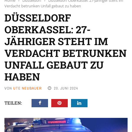
Home
›
Düsseldorf
›
Düsseldorf Oberkassel: 27-Jähriger steht im
Verdacht betrunken Unfall gebaut zu haben
DÜSSELDORF
OBERKASSEL: 27-
JÄHRIGER STEHT IM
VERDACHT BETRUNKEN
UNFALL GEBAUT ZU
HABEN
VON
UTE NEUBAUER
20. JUNI 2024
TEILEN: