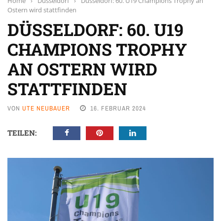
Home
›
Düsseldorf
›
Düsseldorf: 60. U19 Champions Trophy an
Ostern wird stattfinden
DÜSSELDORF: 60. U19
CHAMPIONS TROPHY
AN OSTERN WIRD
STATTFINDEN
VON
UTE NEUBAUER
16. FEBRUAR 2024
TEILEN: