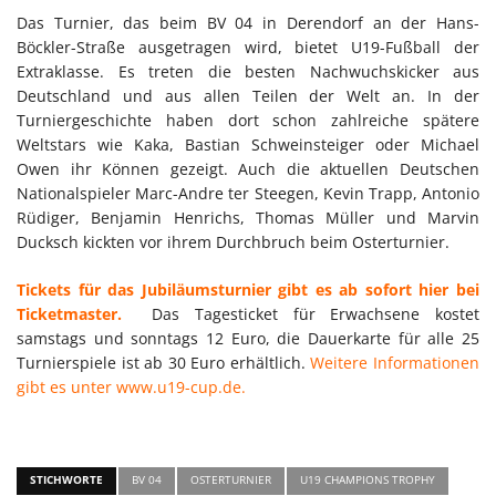
Das Turnier, das beim BV 04 in Derendorf an der Hans-
Böckler-Straße ausgetragen wird, bietet U19-Fußball der
Extraklasse. Es treten die besten Nachwuchskicker aus
Deutschland und aus allen Teilen der Welt an. In der
Turniergeschichte haben dort schon zahlreiche spätere
Weltstars wie Kaka, Bastian Schweinsteiger oder Michael
Owen ihr Können gezeigt. Auch die aktuellen Deutschen
Nationalspieler Marc-Andre ter Steegen, Kevin Trapp, Antonio
Rüdiger, Benjamin Henrichs, Thomas Müller und Marvin
Ducksch kickten vor ihrem Durchbruch beim Osterturnier.
Tickets für das Jubiläumsturnier gibt es ab sofort hier bei
Ticketmaster.
Das Tagesticket für Erwachsene kostet
samstags und sonntags 12 Euro, die Dauerkarte für alle 25
Turnierspiele ist ab 30 Euro erhältlich.
Weitere Informationen
gibt es unter www.u19-cup.de.
STICHWORTE
BV 04
OSTERTURNIER
U19 CHAMPIONS TROPHY