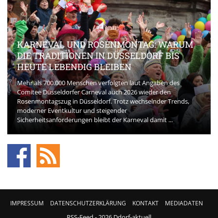
KARNEVAL UND ROSENMONTAG: WARUM
DIE TRADITIONEN IN DÜSSELDORF BIS
HEUTE LEBENDIG BLEIBEN
Mehr als 700.000 Menschen verfolgten laut Angaben des
Comitee Düsseldorfer Carneval auch 2026 wieder den
Rosenmontagszug in Düsseldorf. Trotz wechselnder Trends,
moderner Eventkultur und steigender
Sicherheitsanforderungen bleibt der Karneval damit ...
IMPRESSUM
DATENSCHUTZERKLÄRUNG
KONTAKT
MEDIADATEN
RSS-Feed
- 2026 Ddorf-aktuell