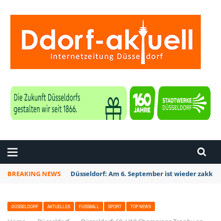
ZEITUNG DÜSSELDORF
BREAKING NEWS
Düsseldorf Kalkum: Bei Sondierungsarbeiten P
DÜSSELDORF
AKTUELLES
FUSSBALL
SPORT
TOP NEWS