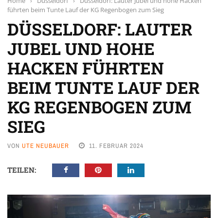
Home
›
Düsseldorf
›
Düsseldorf: Lauter Jubel und hohe Hacken
führten beim Tunte Lauf der KG Regenbogen zum Sieg
DÜSSELDORF: LAUTER
JUBEL UND HOHE
HACKEN FÜHRTEN
BEIM TUNTE LAUF DER
KG REGENBOGEN ZUM
SIEG
VON
UTE NEUBAUER
11. FEBRUAR 2024
TEILEN: