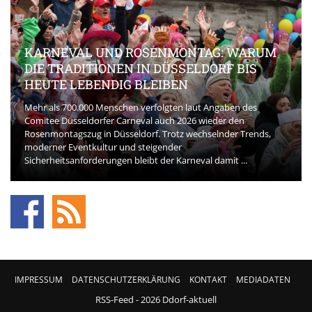
KARNEVAL UND ROSENMONTAG: WARUM
DIE TRADITIONEN IN DÜSSELDORF BIS
HEUTE LEBENDIG BLEIBEN
Mehr als 700.000 Menschen verfolgten laut Angaben des
Comitee Düsseldorfer Carneval auch 2026 wieder den
Rosenmontagszug in Düsseldorf. Trotz wechselnder Trends,
moderner Eventkultur und steigender
Sicherheitsanforderungen bleibt der Karneval damit ...
IMPRESSUM
DATENSCHUTZERKLÄRUNG
KONTAKT
MEDIADATEN
RSS-Feed
- 2026 Ddorf-aktuell