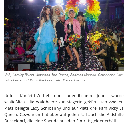
(v.l.) Loreley Rivers, Amazona The Queen, Andreas Mauska, Gewinnerin Lilie
Waldbeere und Mona Neubaur, Foto: Karina Hermsen
Unter Konfetti-Wirbel und unendlichem Jubel wurde
schließlich Lilie Waldbeere zur Siegerin gekürt. Den zweiten
Platz belegte Lady Schibanny und auf Platz drei kam Vicky La
Queen. Gewonnen hat aber auf jeden Fall auch die Aidshilfe
Düsseldorf, die eine Spende aus den Eintrittsgelder erhält.