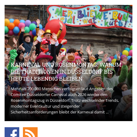
KARNEVAL UND ROSENMONTAG: WARUM
DIE TRADITIONEN IN DÜSSELDORF BIS
HEUTE LEBENDIG BLEIBEN
Mehr als 700.000 Menschen verfolgten laut Angaben des
Comitee Düsseldorfer Carneval auch 2026 wieder den
Rosenmontagszug in Düsseldorf. Trotz wechselnder Trends,
moderner Eventkultur und steigender
Sicherheitsanforderungen bleibt der Karneval damit ...