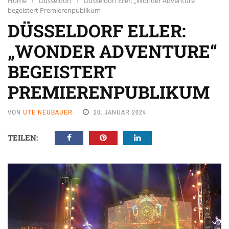
Home
›
Düsseldorf
›
Düsseldorf Eller: „Wonder Adventure“
begeistert Premierenpublikum
DÜSSELDORF ELLER:
„WONDER ADVENTURE“
BEGEISTERT
PREMIERENPUBLIKUM
VON
UTE NEUBAUER
20. JANUAR 2024
TEILEN: