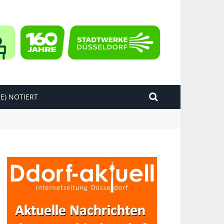
E) NOTIERT
kend“