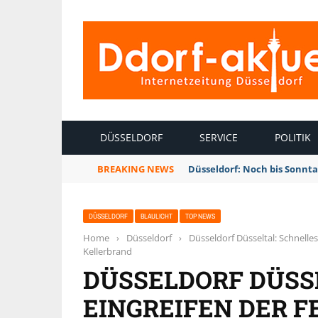
INTERNETZEITUNG DÜSSELDORF
DÜSSELDORF
SERVICE
POLITIK
BREAKING NEWS
Düsseldorf: Noch bis Sonnt
DÜSSELDORF
BLAULICHT
TOP NEWS
Home
›
Düsseldorf
›
Düsseldorf Düsseltal: Schnell
Kellerbrand
DÜSSELDORF DÜSS
EINGREIFEN DER 