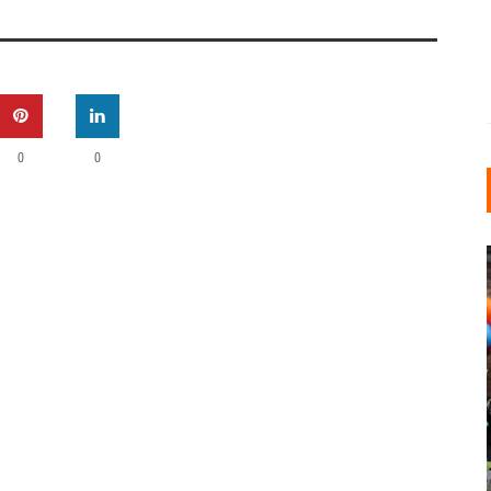
0
0
INDUSTRIELLER CHIC: WIE
KUNSTSTOFFFENSTER DEN
LOFT-STIL IN IHREM
EINFAMILIENHAUS