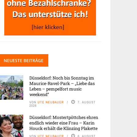
NEUESTE BEITRÄGE
Düsseldorf: Noch bis Sonntag im
Maurice-Ravel-Park – „Liebe das
Leben – pempelfort music
weekend“
VON
UTE NEUBAUER
7. AUGUST
2026
Düsseldorf: Mostertpöttches ehren
endlich wieder eine Frau – Karin
Houck erhält die Klinzing Plakette
VON
UTE NEUBAUER
6. AUGUST