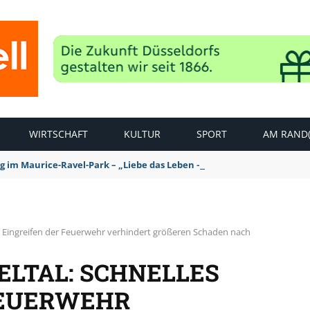
WIRTSCHAFT
KULTUR
SPORT
AM RAND(
ag im Maurice-Ravel-Park – „Liebe das Leben – pempelfort music wee
es Eingreifen der Feuerwehr verhindert größeren Schaden nach
ELTAL: SCHNELLES
FEUERWEHR