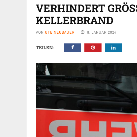
VERHINDERT GRÖSS
ELLERBRAND
VON
UTE NEUBAUER
8. JANUAR 2024
TEILEN: