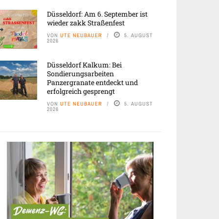
Düsseldorf: Am 6. September ist
wieder zakk Straßenfest
VON
UTE NEUBAUER
5. AUGUST
2026
Düsseldorf Kalkum: Bei
Sondierungsarbeiten
Panzergranate entdeckt und
erfolgreich gesprengt
VON
UTE NEUBAUER
5. AUGUST
2026