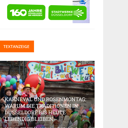
TEXTANZEIGE
KARNEVAL UND ROSENMONTAG:
WARUM DIE TRADITIONEN IN
DÜSSELDORF BIS HEUTE
BEAUTY-IN
LEBENDIG BLEIBEN
MARKT AK