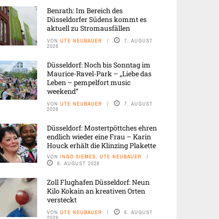
Benrath: Im Bereich des
Düsseldorfer Südens kommt es
aktuell zu Stromausfällen
VON
UTE NEUBAUER
7. AUGUST
2026
Düsseldorf: Noch bis Sonntag im
Maurice-Ravel-Park – „Liebe das
Leben – pempelfort music
weekend“
VON
UTE NEUBAUER
7. AUGUST
2026
Düsseldorf: Mostertpöttches ehren
endlich wieder eine Frau – Karin
Houck erhält die Klinzing Plakette
VON
INGO SIEMES, UTE NEUBAUER
6. AUGUST 2026
Zoll Flughafen Düsseldorf: Neun
Kilo Kokain an kreativen Orten
versteckt
VON
UTE NEUBAUER
6. AUGUST
2026