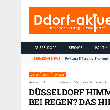
INTERNETZEITUNG DÜSSELDORF
DÜSSELDORF
SERVICE
POLITIK
BREAKING NEWS
Fortuna Düsseldorf kommt 
LAUFEN
SPORT
TOP NEWS
Home
›
Sport
›
Laufen
›
Düsseldorf Himmelgeist: 
DÜSSELDORF HIMM
BEI REGEN? DAS H