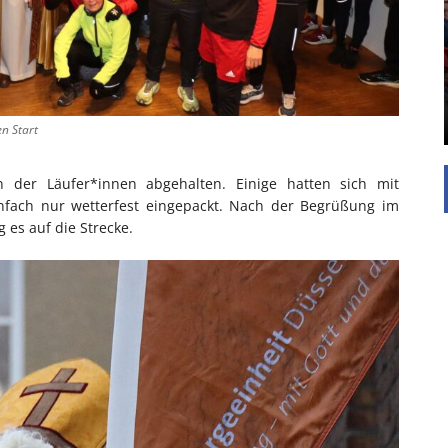
UNTERSTÜTZEN
Die Inspiration des industriellen Chics sind die
Werkshallen des Industriezeitalters. Die Basis für
diesen Stil sind große Räume, schlicht gehalten
mit rustikalen Elementen und großen
Fensterflächen. Wie so vieles wurde ...
n Start
n der Läufer*innen abgehalten. Einige hatten sich mit
infach nur wetterfest eingepackt. Nach der Begrüßung im
es auf die Strecke.