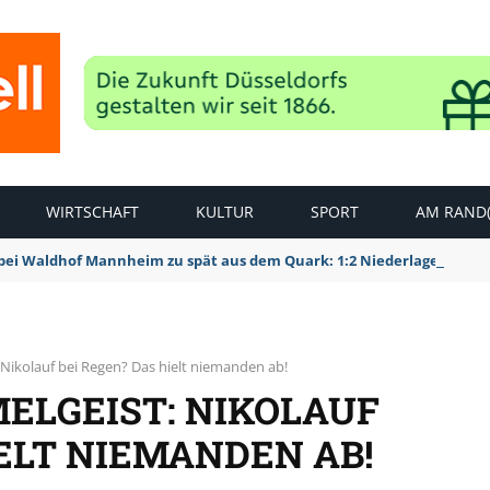
WIRTSCHAFT
KULTUR
SPORT
AM RAND(
bei Waldhof Mannheim zu spät aus dem Quark: 1:2 Niederlage
Nikolauf bei Regen? Das hielt niemanden ab!
ELGEIST: NIKOLAUF
IELT NIEMANDEN AB!