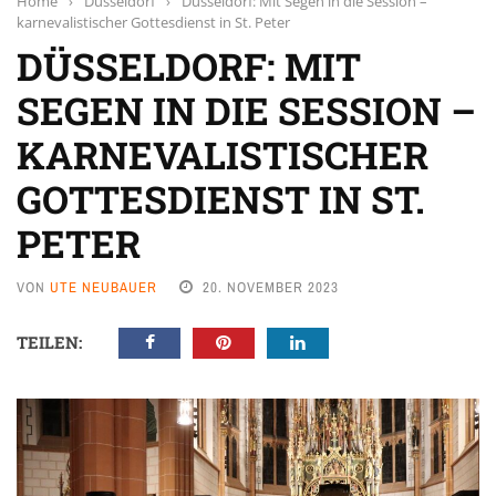
Home
›
Düsseldorf
›
Düsseldorf: Mit Segen in die Session –
karnevalistischer Gottesdienst in St. Peter
DÜSSELDORF: MIT
SEGEN IN DIE SESSION –
KARNEVALISTISCHER
GOTTESDIENST IN ST.
PETER
VON
UTE NEUBAUER
20. NOVEMBER 2023
TEILEN: