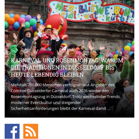
KARNEVAL UND ROSENMONTAG: WARUM
DIE TRADITIONEN IN DÜSSELDORF BIS
HEUTE LEBENDIG BLEIBEN
Mehr als 700.000 Menschen verfolgten laut Angaben des
Comitee Düsseldorfer Carneval auch 2026 wieder den
Rosenmontagszug in Düsseldorf. Trotz wechselnder Trends,
moderner Eventkultur und steigender
Sicherheitsanforderungen bleibt der Karneval damit ...