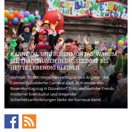
KARNEVAL UND ROSENMONTAG: WARUM
DIE TRADITIONEN IN DÜSSELDORF BIS
HEUTE LEBENDIG BLEIBEN
Mehr als 700.000 Menschen verfolgten laut Angaben des
Comitee Düsseldorfer Carneval auch 2026 wieder den
Rosenmontagszug in Düsseldorf. Trotz wechselnder Trends,
moderner Eventkultur und steigender
Sicherheitsanforderungen bleibt der Karneval damit ...