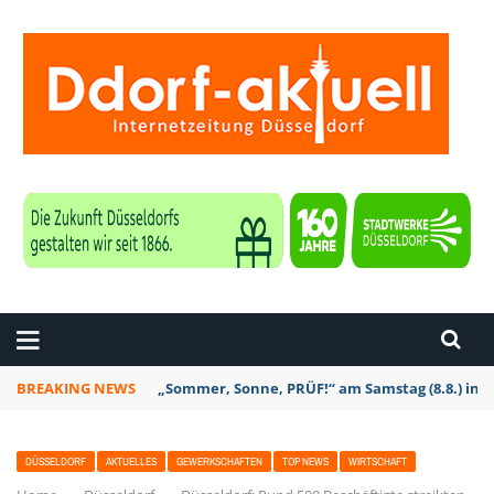
ZEITUNG DÜSSELDORF
BREAKING NEWS
„Sommer, Sonne, PRÜF!“ am Samstag (8.8.) in D
DÜSSELDORF
AKTUELLES
GEWERKSCHAFTEN
TOP NEWS
WIRTSCHAFT