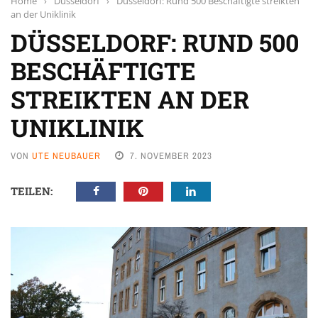
Home
›
Düsseldorf
›
Düsseldorf: Rund 500 Beschäftigte streikten
an der Uniklinik
DÜSSELDORF: RUND 500
BESCHÄFTIGTE
STREIKTEN AN DER
UNIKLINIK
VON
UTE NEUBAUER
7. NOVEMBER 2023
TEILEN: