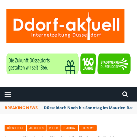
ZEITUNG DÜSSELDORF
BREAKING NEWS
Düsseldorf: Noch bis Sonntag im Maurice-Rave
DÜSSELDORF
AKTUELLES
POLITIK
STADTRAT
TOP NEWS