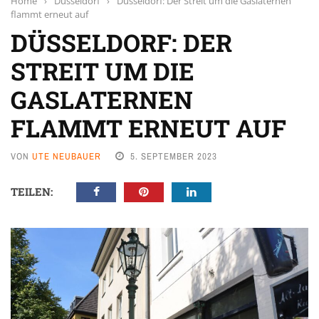
Home
›
Düsseldorf
›
Düsseldorf: Der Streit um die Gaslaternen
flammt erneut auf
DÜSSELDORF: DER
STREIT UM DIE
GASLATERNEN
FLAMMT ERNEUT AUF
VON
UTE NEUBAUER
5. SEPTEMBER 2023
TEILEN: