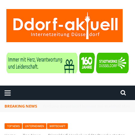
ZEITUNG DÜSSELDORF
BREAKING NEWS
Düsseldorf: Vollsperrung der Bergischen Lan
TOP NEWS
UNTERNEHMEN
WIRTSCHAFT