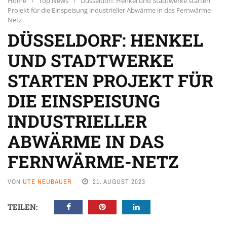
Home
›
Top News
›
Düsseldorf: Henkel und Stadtwerke starten
Projekt für die Einspeisung industrieller Abwärme in das Fernwärme-
Netz
DÜSSELDORF: HENKEL
UND STADTWERKE
STARTEN PROJEKT FÜR
DIE EINSPEISUNG
INDUSTRIELLER
ABWÄRME IN DAS
FERNWÄRME-NETZ
VON
UTE NEUBAUER
21. AUGUST 2023
TEILEN: