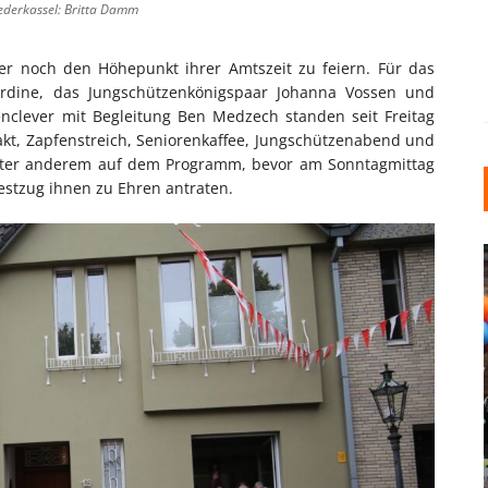
ederkassel: Britta Damm
er noch den Höhepunkt ihrer Amtszeit zu feiern. Für das
erdine, das Jungschützenkönigspaar Johanna Vossen und
nclever mit Begleitung Ben Medzech standen seit Freitag
takt, Zapfenstreich, Seniorenkaffee, Jungschützenabend und
unter anderem auf dem Programm, bevor am Sonntagmittag
estzug ihnen zu Ehren antraten.
INDUSTRIELLER CHIC: WIE
KUNSTSTOFFFENSTER DEN
LOFT-STIL IN IHREM
EINFAMILIENHAUS