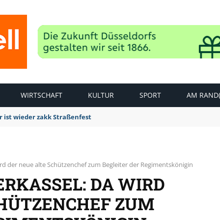
WIRTSCHAFT
KULTUR
SPORT
AM RAND(
dierungsarbeiten Panzergranate entdeckt und erfolgreich gesprengt
ird der neue alte Schützenchef zum Begleiter der Regimentskönigin
ERKASSEL: DA WIRD
CHÜTZENCHEF ZUM