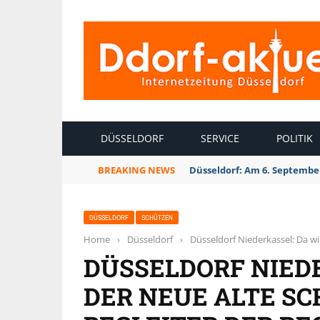
INTERNETZEITUNG DÜSSELDORF
DÜSSELDORF
SERVICE
POLITIK
BREAKING NEWS
Düsseldorf Kalkum: Bei Son
DÜSSELDORF
SCHÜTZEN
Home
›
Düsseldorf
›
Düsseldorf Niederkassel: Da w
DÜSSELDORF NIED
DER NEUE ALTE S