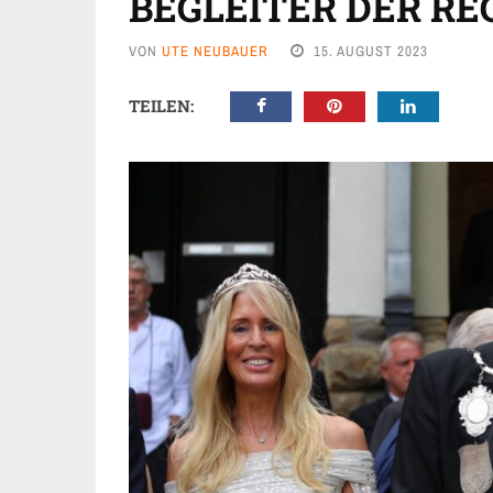
BEGLEITER DER R
VON
UTE NEUBAUER
15. AUGUST 2023
TEILEN: