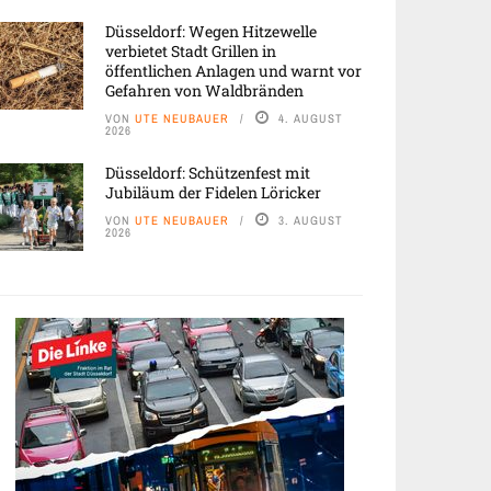
Düsseldorf: Wegen Hitzewelle
verbietet Stadt Grillen in
öffentlichen Anlagen und warnt vor
Gefahren von Waldbränden
VON
UTE NEUBAUER
4. AUGUST
2026
Düsseldorf: Schützenfest mit
Jubiläum der Fidelen Löricker
VON
UTE NEUBAUER
3. AUGUST
2026