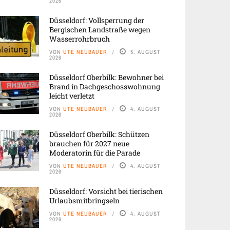
2026
Düsseldorf: Vollsperrung der
Bergischen Landstraße wegen
Wasserrohrbruch
VON
UTE NEUBAUER
5. AUGUST
2026
Düsseldorf Oberbilk: Bewohner bei
Brand in Dachgeschosswohnung
leicht verletzt
VON
UTE NEUBAUER
4. AUGUST
2026
Düsseldorf Oberbilk: Schützen
brauchen für 2027 neue
Moderatorin für die Parade
VON
UTE NEUBAUER
4. AUGUST
2026
Düsseldorf: Vorsicht bei tierischen
Urlaubsmitbringseln
VON
UTE NEUBAUER
4. AUGUST
2026