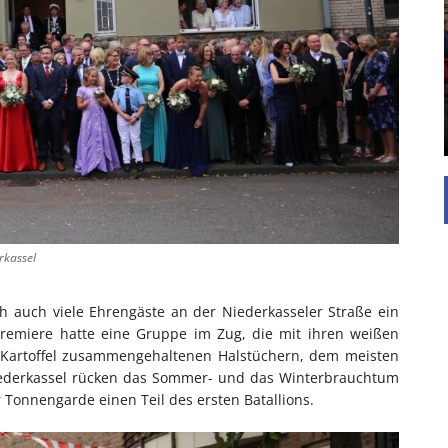
UNTERSTÜTZEN
Die Inspiration des industriellen Chics sind die
Werkshallen des Industriezeitalters. Die Basis für
diesen Stil sind große Räume, schlicht gehalten
mit rustikalen Elementen und großen
Fensterflächen. Wie so vieles wurde ...
rkassel
 auch viele Ehrengäste an der Niederkasseler Straße ein
remiere hatte eine Gruppe im Zug, die mit ihren weißen
Kartoffel zusammengehaltenen Halstüchern, dem meisten
iederkassel rücken das Sommer- und das Winterbrauchtum
Tonnengarde einen Teil des ersten Batallions.