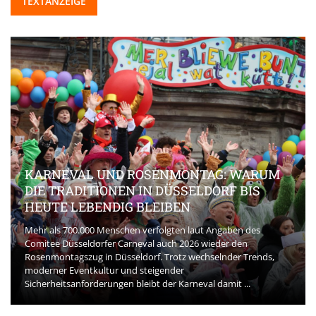
TEXTANZEIGE
KARNEVAL UND ROSENMONTAG: WARUM
DIE TRADITIONEN IN DÜSSELDORF BIS
HEUTE LEBENDIG BLEIBEN
Mehr als 700.000 Menschen verfolgten laut Angaben des
Comitee Düsseldorfer Carneval auch 2026 wieder den
Rosenmontagszug in Düsseldorf. Trotz wechselnder Trends,
moderner Eventkultur und steigender
Sicherheitsanforderungen bleibt der Karneval damit ...