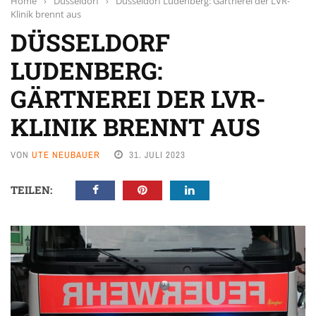
Home
›
Düsseldorf
›
Düsseldorf Ludenberg: Gärtnerei der LVR-
Klinik brennt aus
DÜSSELDORF
LUDENBERG:
GÄRTNEREI DER LVR-
KLINIK BRENNT AUS
VON
UTE NEUBAUER
31. JULI 2023
TEILEN: