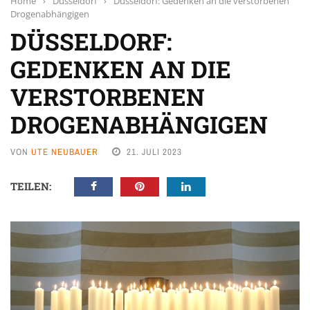
Home
›
Düsseldorf
›
Düsseldorf: Gedenken an die verstorbenen
Drogenabhängigen
DÜSSELDORF:
GEDENKEN AN DIE
VERSTORBENEN
DROGENABHÄNGIGEN
VON
UTE NEUBAUER
21. JULI 2023
TEILEN: