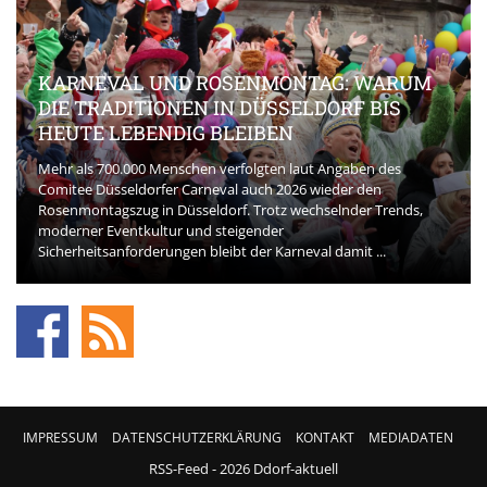
KARNEVAL UND ROSENMONTAG: WARUM
DIE TRADITIONEN IN DÜSSELDORF BIS
HEUTE LEBENDIG BLEIBEN
Mehr als 700.000 Menschen verfolgten laut Angaben des
Comitee Düsseldorfer Carneval auch 2026 wieder den
Rosenmontagszug in Düsseldorf. Trotz wechselnder Trends,
moderner Eventkultur und steigender
Sicherheitsanforderungen bleibt der Karneval damit ...
IMPRESSUM
DATENSCHUTZERKLÄRUNG
KONTAKT
MEDIADATEN
RSS-Feed
- 2026 Ddorf-aktuell