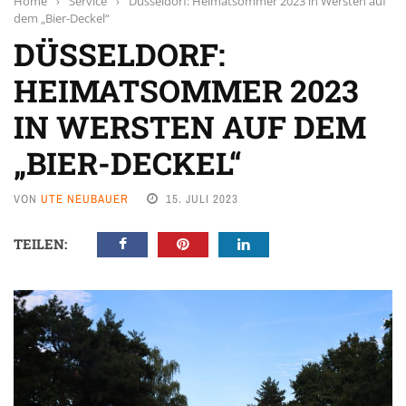
Home
›
Service
›
Düsseldorf: Heimatsommer 2023 in Wersten auf
dem „Bier-Deckel“
DÜSSELDORF:
HEIMATSOMMER 2023
IN WERSTEN AUF DEM
„BIER-DECKEL“
VON
UTE NEUBAUER
15. JULI 2023
TEILEN: