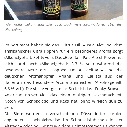
Wer wollte bekam zum Bier auch noch viele Informationen über die
Herstellung
Im Sortiment haben sie das „Citrus Hill – Pale Ale“, bei dem
amrikanischer Citra Hopfen für ein besonderes Aroma sorgt
(Alkoholgehalt: 5,4 % vol.). Das „Bee-Ra – Pale Ale of Power“ ist
leicht und herb (Alkoholgehalt: 5,3 % vol.) während die
besondere Note des „Hopped On A Feeling – IPA“ die
deutschen Aromahopfen Ariana und Callista aus der
Hallertau das besondere Aroma ausmachen (Alkoholgehalt:
6,8 % vol.). Die vierte vorgestellte Sorte ist das „Funky Brown –
American Brown Ale“, das einen malzigen Geschmack mit
Noten von Schokolade und Keks hat, ohne wirklich süß zu
sein.
Die Biere werden in verschiedenen Düsseldorfer Lokalen
angeboten – beispielsweise im Schaukelstühlchen in der
Altstadt – oder bei Events wie dem Heimatsommer. Es können