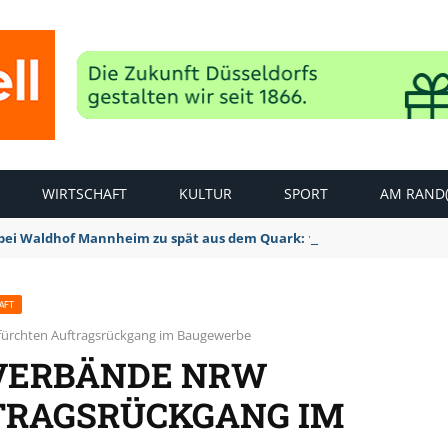
WIRTSCHAFT
KULTUR
SPORT
AM RAND(
bei Waldhof Mannheim zu spät aus dem Quark: 1:2 Niederlage
AFT
fürchten Auftragsrückgang im Baugewerbe
UVERBÄNDE NRW
TRAGSRÜCKGANG IM