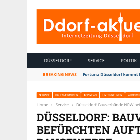
INTERNETZEITUNG DÜSSELDORF
DÜSSELDORF
SERVICE
POLITIK
BREAKING NEWS
Fortuna Düsseldorf kommt 
SERVICE
BAUEN & WOHNEN
TOP NEWS
UNTERNEHMEN
WIRTSCH
Home
›
Service
›
Düsseldorf: Bauverbände NRW be
DÜSSELDORF: BA
BEFÜRCHTEN AUF