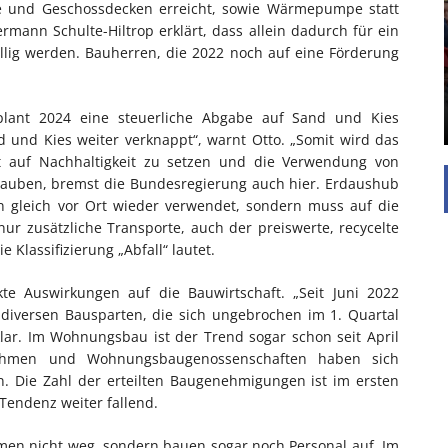
UNTERSTÜTZEN
 und Geschossdecken erreicht, sowie Wärmepumpe statt
rmann Schulte-Hiltrop erklärt, dass allein dadurch für ein
Die Inspiration des industriellen Chics sind die
ällig werden. Bauherren, die 2022 noch auf eine Förderung
Werkshallen des Industriezeitalters. Die Basis für
diesen Stil sind große Räume, schlicht gehalten
mit rustikalen Elementen und großen
Fensterflächen. Wie so vieles wurde ...
plant 2024 eine steuerliche Abgabe auf Sand und Kies
 und Kies weiter verknappt“, warnt Otto. „Somit wird das
tt auf Nachhaltigkeit zu setzen und die Verwendung von
lauben, bremst die Bundesregierung auch hier. Erdaushub
en gleich vor Ort wieder verwendet, sondern muss auf die
ur zusätzliche Transporte, auch der preiswerte, recycelte
 Klassifizierung „Abfall“ lautet.
te Auswirkungen auf die Bauwirtschaft. „Seit Juni 2022
diversen Bausparten, die sich ungebrochen im 1. Quartal
klar. Im Wohnungsbau ist der Trend sogar schon seit April
nehmen und Wohnungsbaugenossenschaften haben sich
. Die Zahl der erteilten Baugenehmigungen ist im ersten
Tendenz weiter fallend.
hmen nicht weg, sondern bauen sogar noch Personal auf. Im