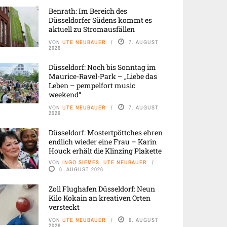
Benrath: Im Bereich des
Düsseldorfer Südens kommt es
aktuell zu Stromausfällen
VON
UTE NEUBAUER
7. AUGUST
2026
Düsseldorf: Noch bis Sonntag im
Maurice-Ravel-Park – „Liebe das
Leben – pempelfort music
weekend“
VON
UTE NEUBAUER
7. AUGUST
2026
Düsseldorf: Mostertpöttches ehren
endlich wieder eine Frau – Karin
Houck erhält die Klinzing Plakette
VON
INGO SIEMES, UTE NEUBAUER
6. AUGUST 2026
Zoll Flughafen Düsseldorf: Neun
Kilo Kokain an kreativen Orten
versteckt
VON
UTE NEUBAUER
6. AUGUST
2026