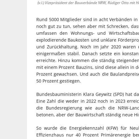
(v.l.) Vizepräsident der Bauverbände NRW, Rüdiger Otto mit 
Rund 5000 Mitglieder sind in acht Verbänden in
noch gut zu tun, sehen aber mit Schrecken, das
umfassen den Wohnungs- und Wirtschaftsbau
explodierende Baukosten und unklare Förderpr
und Zurückhaltung. Noch im Jahr 2020 waren di
einigermaßen stabil. Danach setzte ein konsta
erreichte. Hinzu kommen die ständig steigenden
mit einem Prozent Bauzins, sind diese allein in 
Prozent gewachsen. Und auch die Baulandprei
50 Prozent gestiegen.
Bundesbauministerin Klara Geywitz (SPD) hat d
Eine Zahl die weder in 2022 noch in 2023 errei
die Bundesregierung wie auch die NRW-Lan
betonen, aber der Bauwirtschaft ständig neue H
So wurde die Energiekennzahl (KFW) für Neu
Effizienzhaus nur 40 Prozent Primärenergie be