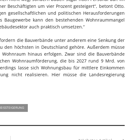
er Beschäftigten um vier Prozent gesteigert“, betont Otto.
en gesellschaftlichen und politischen Herausforderungen
lltes Baugewerbe kann den bestehenden Wohnraummangel
ebäudesektor auch praktisch umsetzen.“
fordern die Bauverbände unter anderem eine Senkung der
 zu den höchsten in Deutschland gehöre. Außerdem müsse
 Wohnraum hinaus erfolgen. Zwar sind die Bauverbände
tlichen Wohnraumförderung, die bis 2027 rund 9 Mrd. von
llerdings lasse sich Wohnungsbau für mittlere Einkommen
ng nicht realisieren. Hier müsse die Landesregierung
REISSTEIGERUNG