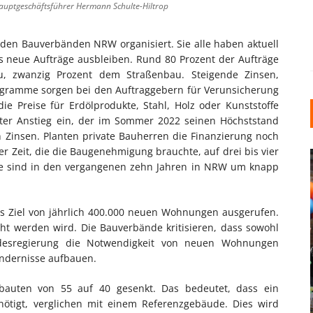
Hauptgeschäftsführer Hermann Schulte-Hiltrop
 den Bauverbänden NRW organisiert. Sie alle haben aktuell
s neue Aufträge ausbleiben. Rund 80 Prozent der Aufträge
, zwanzig Prozent dem Straßenbau. Steigende Zinsen,
ogramme sorgen bei den Auftraggebern für Verunsicherung
e Preise für Erdölprodukte, Stahl, Holz oder Kunststoffe
nter Anstieg ein, der im Sommer 2022 seinen Höchststand
 Zinsen. Planten private Bauherren die Finanzierung noch
der Zeit, die die Baugenehmigung brauchte, auf drei bis vier
se sind in den vergangenen zehn Jahren in NRW um knapp
as Ziel von jährlich 400.000 neuen Wohnungen ausgerufen.
cht werden wird. Die Bauverbände kritisieren, dass sowohl
desregierung die Notwendigkeit von neuen Wohnungen
INDUSTRIELLER CHIC: WIE
indernisse aufbauen.
KUNSTSTOFFFENSTER DEN
LOFT-STIL IN IHREM
bauten von 55 auf 40 gesenkt. Das bedeutet, dass ein
EINFAMILIENHAUS
nötigt, verglichen mit einem Referenzgebäude. Dies wird