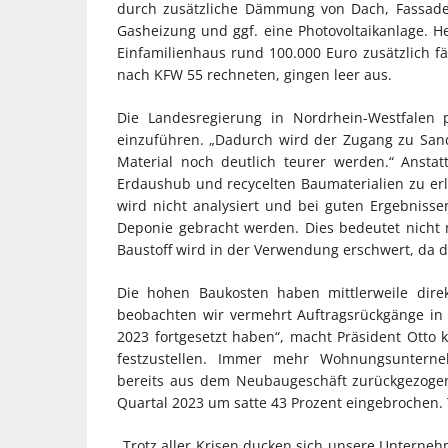
durch zusätzliche Dämmung von Dach, Fassade
Gasheizung und ggf. eine Photovoltaikanlage. He
Einfamilienhaus rund 100.000 Euro zusätzlich f
nach KFW 55 rechneten, gingen leer aus.
Die Landesregierung in Nordrhein-Westfalen 
einzuführen. „Dadurch wird der Zugang zu Sand
Material noch deutlich teurer werden.“ Ansta
Erdaushub und recycelten Baumaterialien zu er
wird nicht analysiert und bei guten Ergebniss
Deponie gebracht werden. Dies bedeutet nicht n
Baustoff wird in der Verwendung erschwert, da die
Die hohen Baukosten haben mittlerweile direk
beobachten wir vermehrt Auftragsrückgänge in 
2023 fortgesetzt haben“, macht Präsident Otto 
festzustellen. Immer mehr Wohnungsunter
bereits aus dem Neubaugeschäft zurückgezogen
Quartal 2023 um satte 43 Prozent eingebrochen. 
„Trotz aller Krisen ducken sich unsere Unterne