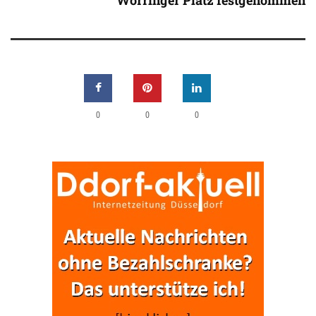
Worringer Platz festgenommen
0
0
0