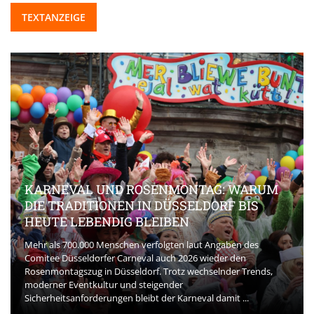
TEXTANZEIGE
KARNEVAL UND ROSENMONTAG: WARUM
DIE TRADITIONEN IN DÜSSELDORF BIS
HEUTE LEBENDIG BLEIBEN
Mehr als 700.000 Menschen verfolgten laut Angaben des
Comitee Düsseldorfer Carneval auch 2026 wieder den
Rosenmontagszug in Düsseldorf. Trotz wechselnder Trends,
moderner Eventkultur und steigender
Sicherheitsanforderungen bleibt der Karneval damit ...