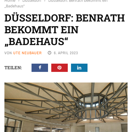
Home
›
Düsseldorf
›
Düsseldorf: Benrath bekommt ein
„Badehaus“
DÜSSELDORF: BENRATH
BEKOMMT EIN
„BADEHAUS“
VON
UTE NEUBAUER
6. APRIL 2023
TEILEN: