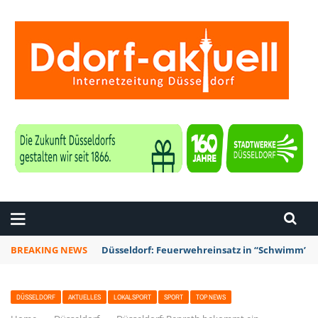
ZEITUNG DÜSSELDORF
BREAKING NEWS
Düsseldorf: Feuerwehreinsatz in “Schwimm’ in 
DÜSSELDORF
AKTUELLES
LOKALSPORT
SPORT
TOP NEWS