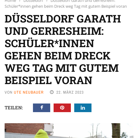
Home
›
Düsseldorf
›
Düsseldorf Garath und Gerresheim:
Schüler*innen gehen beim Dreck weg Tag mit gutem Beispiel voran
DÜSSELDORF GARATH
UND GERRESHEIM:
SCHÜLER*INNEN
GEHEN BEIM DRECK
WEG TAG MIT GUTEM
BEISPIEL VORAN
VON
UTE NEUBAUER
22. MÄRZ 2023
TEILEN: