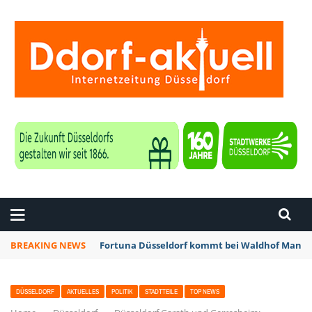
ZEITUNG DÜSSELDORF
BREAKING NEWS
Fortuna Düsseldorf kommt bei Waldhof Mannhe
DÜSSELDORF
AKTUELLES
POLITIK
STADTTEILE
TOP NEWS