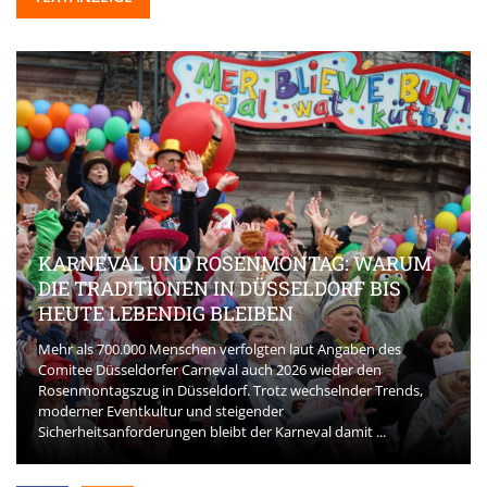
KARNEVAL UND ROSENMONTAG: WARUM
DIE TRADITIONEN IN DÜSSELDORF BIS
HEUTE LEBENDIG BLEIBEN
Mehr als 700.000 Menschen verfolgten laut Angaben des
Comitee Düsseldorfer Carneval auch 2026 wieder den
Rosenmontagszug in Düsseldorf. Trotz wechselnder Trends,
moderner Eventkultur und steigender
Sicherheitsanforderungen bleibt der Karneval damit ...