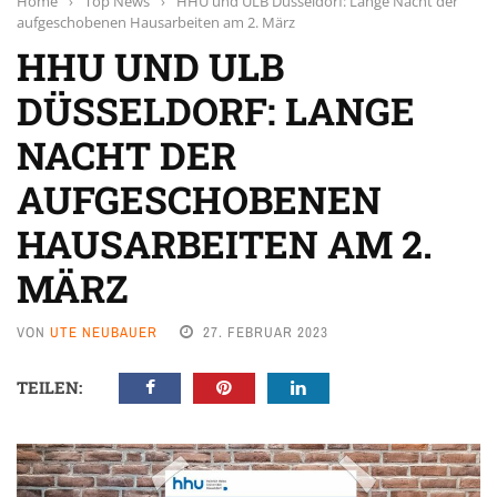
Home
›
Top News
›
HHU und ULB Düsseldorf: Lange Nacht der
aufgeschobenen Hausarbeiten am 2. März
HHU UND ULB
DÜSSELDORF: LANGE
NACHT DER
AUFGESCHOBENEN
HAUSARBEITEN AM 2.
MÄRZ
VON
UTE NEUBAUER
27. FEBRUAR 2023
TEILEN: