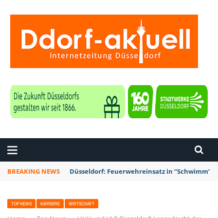
ZEITUNG DÜSSELDORF
BREAKING NEWS
Düsseldorf: Feuerwehreinsatz in “Schwimm’ in 
TOP NEWS
KARRIERE
WIRTSCHAFT