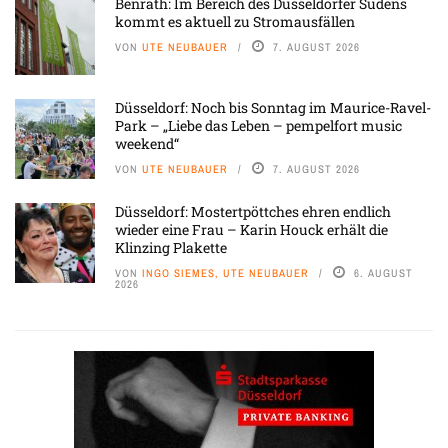
Benrath: Im Bereich des Düsseldorfer Südens
kommt es aktuell zu Stromausfällen
VON
UTE NEUBAUER
7. AUGUST 2026
Düsseldorf: Noch bis Sonntag im Maurice-Ravel-
Park – „Liebe das Leben – pempelfort music
weekend“
VON
UTE NEUBAUER
7. AUGUST 2026
Düsseldorf: Mostertpöttches ehren endlich
wieder eine Frau – Karin Houck erhält die
Klinzing Plakette
VON
INGO SIEMES, UTE NEUBAUER
6. AUGUST
2026