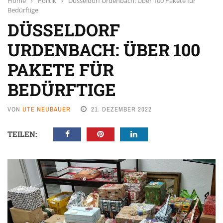
Home
›
Politik
›
Düsseldorf Urdenbach: Über 100 Pakete für
Bedürftige
DÜSSELDORF
URDENBACH: ÜBER 100
PAKETE FÜR
BEDÜRFTIGE
VON
UTE NEUBAUER
21. DEZEMBER 2022
TEILEN: