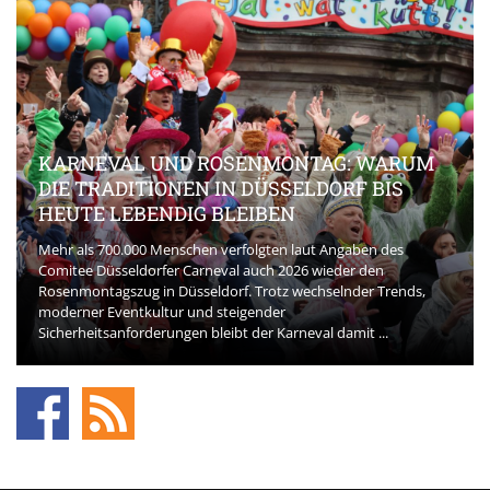
KARNEVAL UND ROSENMONTAG: WARUM
DIE TRADITIONEN IN DÜSSELDORF BIS
HEUTE LEBENDIG BLEIBEN
Mehr als 700.000 Menschen verfolgten laut Angaben des
Comitee Düsseldorfer Carneval auch 2026 wieder den
Rosenmontagszug in Düsseldorf. Trotz wechselnder Trends,
moderner Eventkultur und steigender
Sicherheitsanforderungen bleibt der Karneval damit ...