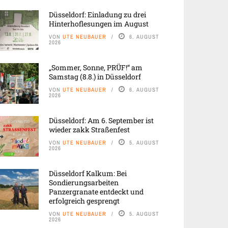
Düsseldorf: Einladung zu drei
Hinterhoflesungen im August
VON
UTE NEUBAUER
6. AUGUST
2026
„Sommer, Sonne, PRÜF!“ am
Samstag (8.8.) in Düsseldorf
VON
UTE NEUBAUER
6. AUGUST
2026
Düsseldorf: Am 6. September ist
wieder zakk Straßenfest
VON
UTE NEUBAUER
5. AUGUST
2026
Düsseldorf Kalkum: Bei
Sondierungsarbeiten
Panzergranate entdeckt und
erfolgreich gesprengt
VON
UTE NEUBAUER
5. AUGUST
2026