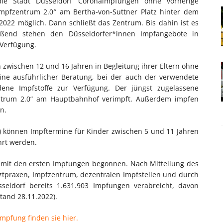
 die Stadt Düsseldorf Coronaimpfungen ohne vorherige
mpfzentrum 2.0″ am Bertha-von-Suttner Platz hinter dem
22 möglich. Dann schließt das Zentrum. Bis dahin ist es
ießend stehen den Düsseldorfer*innen Impfangebote in
 Verfügung.
zwischen 12 und 16 Jahren in Begleitung ihrer Eltern ohne
eine ausführlicher Beratung, bei der auch der verwendete
edene Impfstoffe zur Verfügung. Der jüngst zugelassene
zentrum 2.0“ am Hauptbahnhof verimpft. Außerdem impfen
n.
0) können Impftermine für Kinder zwischen 5 und 11 Jahren
hrt werden.
 mit den ersten Impfungen begonnen. Nach Mitteilung des
ztpraxen, Impfzentrum, dezentralen Impfstellen und durch
seldorf bereits 1.631.903 Impfungen verabreicht, davon
tand 28.11.2022).
mpfung finden sie hier.