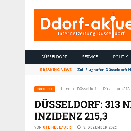
INTERNETZEITUNG DÜSSELDORF
DÜSSELDORF
SERVICE
POLITIK
BREAKING NEWS
Zoll Flughafen Düsseldorf: 
Home
›
Düsseldorf
›
Düsseldorf: 313 
DÜSSELDORF
DÜSSELDORF: 313 
INZIDENZ 215,3
VON
UTE NEUBAUER
9. DEZEMBER 2022