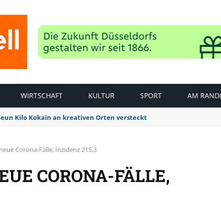
WIRTSCHAFT
KULTUR
SPORT
AM RAND(
Neun Kilo Kokain an kreativen Orten versteckt
neue Corona-Fälle, Inzidenz 215,3
NEUE CORONA-FÄLLE,