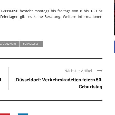
Die Inspiration des industriellen Chics sind die
11-8996090 besteht montags bis freitags von 8 bis 16 Uhr
Werkshallen des Industriezeitalters. Die Basis für
eiertagen gibt es keine Beratung. Weitere Informationen
diesen Stil sind große Räume, schlicht gehalten
mit rustikalen Elementen und großen
Fensterflächen. Wie so vieles wurde ...
NZIDENZWERT
SCHNELLTEST
Nächster Artikel
1
Düsseldorf: Verkehrskadetten feiern 50.
Geburtstag