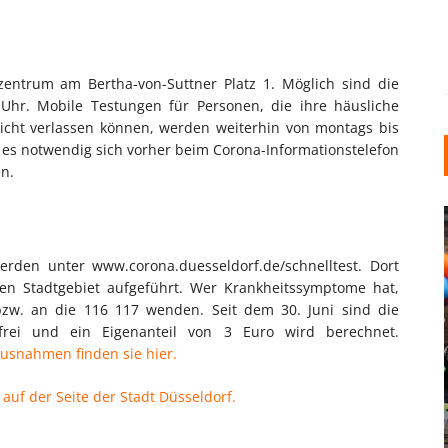
fzentrum am Bertha-von-Suttner Platz 1. Möglich sind die
 Uhr. Mobile Testungen für Personen, die ihre häusliche
icht verlassen können, werden weiterhin von montags bis
t es notwendig sich vorher beim Corona-Informationstelefon
n.
erden unter www.corona.duesseldorf.de/schnelltest. Dort
ten Stadtgebiet aufgeführt. Wer Krankheitssymptome hat,
 bzw. an die 116 117 wenden. Seit dem 30. Juni sind die
nfrei und ein Eigenanteil von 3 Euro wird berechnet.
INDUSTRIELLER CHIC: WIE
usnahmen finden sie hier.
KUNSTSTOFFFENSTER DEN
 auf der Seite der Stadt Düsseldorf.
LOFT-STIL IN IHREM
EINFAMILIENHAUS
UNTERSTÜTZEN