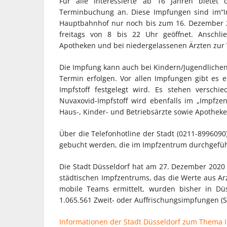
Für alle Interessierte ab 16 Jahren bietet
Terminbuchung an. Diese Impfungen sind im“I
Hauptbahnhof nur noch bis zum 16. Dezember 20
freitags von 8 bis 22 Uhr geöffnet. Anschl
Apotheken und bei niedergelassenen Ärzten zur
Die Impfung kann auch bei Kindern/Jugendlichen 
Termin erfolgen. Vor allen Impfungen gibt es 
Impfstoff festgelegt wird. Es stehen verschi
Nuvaxovid-Impfstoff wird ebenfalls im „Impf
Haus-, Kinder- und Betriebsärzte sowie Apotheke
Über die Telefonhotline der Stadt (0211-899609
gebucht werden, die im Impfzentrum durchgefü
Die Stadt Düsseldorf hat am 27. Dezember 2020
städtischen Impfzentrums, das die Werte aus Ar
mobile Teams ermittelt, wurden bisher in Düs
1.065.561 Zweit- oder Auffrischungsimpfungen (S
Informationen der Stadt Düsseldorf zum Thema I