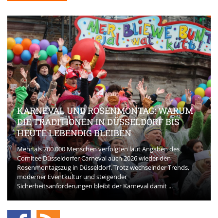
KARNEVAL UND ROSENMONTAG: WARUM
DIE TRADITIONEN IN DÜSSELDORF BIS
HEUTE LEBENDIG BLEIBEN
Mehr als 700.000 Menschen verfolgten laut Angaben des
Comitee Düsseldorfer Carneval auch 2026 wieder den
Rosenmontagszug in Düsseldorf. Trotz wechselnder Trends,
moderner Eventkultur und steigender
Sicherheitsanforderungen bleibt der Karneval damit ...