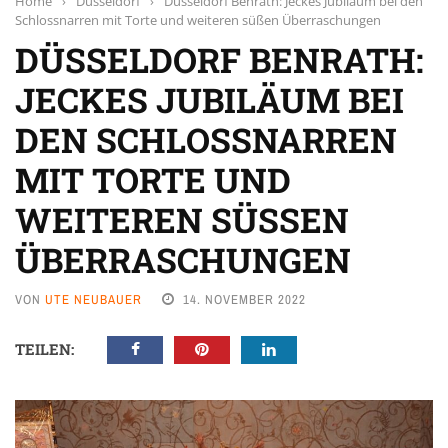
Home
›
Düsseldorf
›
Düsseldorf Benrath: Jeckes Jubiläum bei den
Schlossnarren mit Torte und weiteren süßen Überraschungen
DÜSSELDORF BENRATH:
JECKES JUBILÄUM BEI
DEN SCHLOSSNARREN
MIT TORTE UND
WEITEREN SÜSSEN Ü
BERRASCHUNGEN
VON
UTE NEUBAUER
14. NOVEMBER 2022
TEILEN: