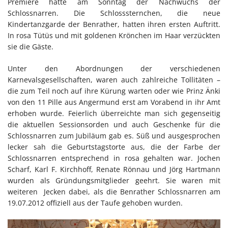
Premiere hatte am Sonntag der Nachwuchs der
Schlossnarren. Die Schlosssternchen, die neue
Kindertanzgarde der Benrather, hatten ihren ersten Auftritt.
In rosa Tütüs und mit goldenen Krönchen im Haar verzückten
sie die Gäste.
Unter den Abordnungen der verschiedenen
Karnevalsgesellschaften, waren auch zahlreiche Tollitäten –
die zum Teil noch auf ihre Kürung warten oder wie Prinz Änki
von den 11 Pille aus Angermund erst am Vorabend in ihr Amt
erhoben wurde. Feierlich überreichte man sich gegenseitig
die aktuellen Sessionsorden und auch Geschenke für die
Schlossnarren zum Jubiläum gab es. Süß und ausgesprochen
lecker sah die Geburtstagstorte aus, die der Farbe der
Schlossnarren entsprechend in rosa gehalten war. Jochen
Scharf, Karl F. Kirchhoff, Renate Rönnau und Jörg Hartmann
wurden als Gründungsmitglieder geehrt. Sie waren mit
weiteren Jecken dabei, als die Benrather Schlossnarren am
19.07.2012 offiziell aus der Taufe gehoben wurden.