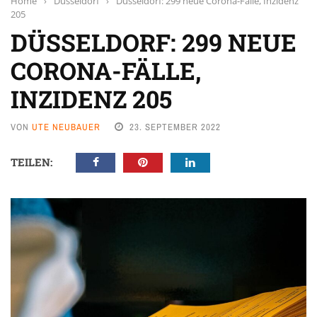
Home
›
Düsseldorf
›
Düsseldorf: 299 neue Corona-Fälle, Inzidenz
205
DÜSSELDORF: 299 NEUE
CORONA-FÄLLE,
INZIDENZ 205
VON
UTE NEUBAUER
23. SEPTEMBER 2022
TEILEN: