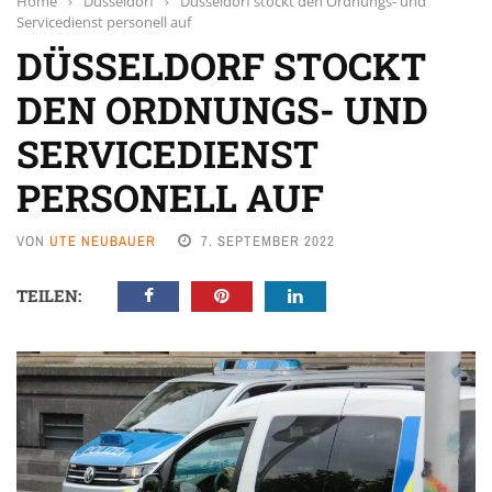
Home
›
Düsseldorf
›
Düsseldorf stockt den Ordnungs- und
Servicedienst personell auf
DÜSSELDORF STOCKT
DEN ORDNUNGS- UND
SERVICEDIENST
PERSONELL AUF
VON
UTE NEUBAUER
7. SEPTEMBER 2022
TEILEN: