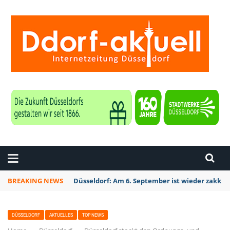
ZEITUNG DÜSSELDORF
BREAKING NEWS
Düsseldorf Kalkum: Bei Sondierungsarbeiten P
DÜSSELDORF
AKTUELLES
TOP NEWS