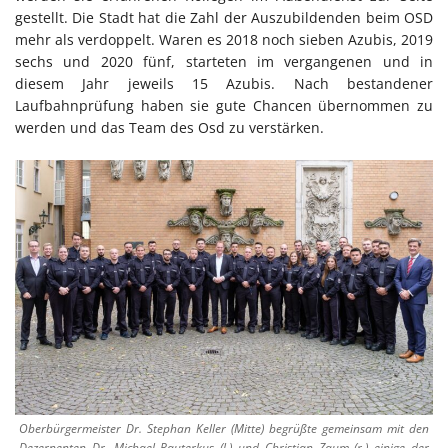
gestellt. Die Stadt hat die Zahl der Auszubildenden beim OSD
mehr als verdoppelt. Waren es 2018 noch sieben Azubis, 2019
sechs und 2020 fünf, starteten im vergangenen und in
diesem Jahr jeweils 15 Azubis. Nach bestandener
Laufbahnprüfung haben sie gute Chancen übernommen zu
werden und das Team des Osd zu verstärken.
Oberbürgermeister Dr. Stephan Keller (Mitte) begrüßte gemeinsam mit den
Dezernenten Dr. Michael Rauterkus (l.) und Christian Zaum (r.) einige der