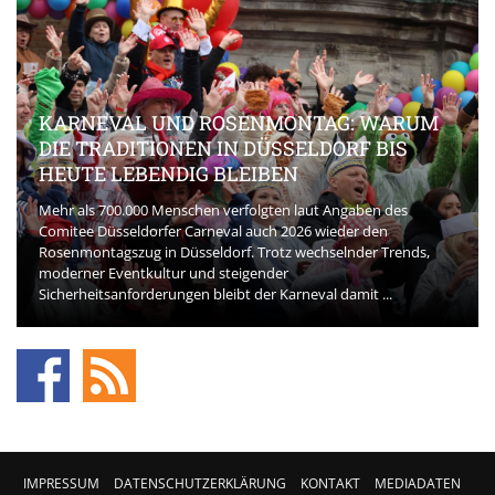
KARNEVAL UND ROSENMONTAG: WARUM
DIE TRADITIONEN IN DÜSSELDORF BIS
HEUTE LEBENDIG BLEIBEN
Mehr als 700.000 Menschen verfolgten laut Angaben des
Comitee Düsseldorfer Carneval auch 2026 wieder den
Rosenmontagszug in Düsseldorf. Trotz wechselnder Trends,
moderner Eventkultur und steigender
Sicherheitsanforderungen bleibt der Karneval damit ...
IMPRESSUM
DATENSCHUTZERKLÄRUNG
KONTAKT
MEDIADATEN