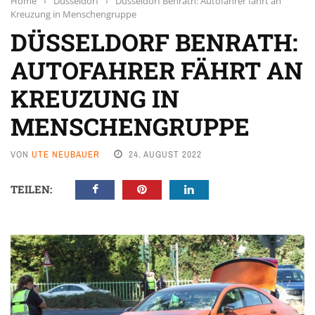
Home
›
Düsseldorf
›
Düsseldorf Benrath: Autofahrer fährt an
Kreuzung in Menschengruppe
DÜSSELDORF BENRATH:
AUTOFAHRER FÄHRT AN
KREUZUNG IN
MENSCHENGRUPPE
VON
UTE NEUBAUER
24. AUGUST 2022
TEILEN: