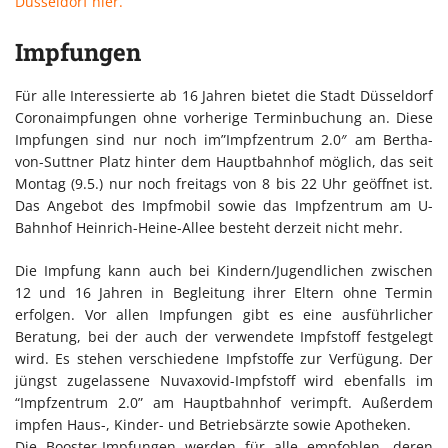
Düsseldorf hier.
Impfungen
Für alle Interessierte ab 16 Jahren bietet die Stadt Düsseldorf
Coronaimpfungen ohne vorherige Terminbuchung an. Diese
Impfungen sind nur noch im”Impfzentrum 2.0″ am Bertha-
von-Suttner Platz hinter dem Hauptbahnhof möglich, das seit
Montag (9.5.) nur noch freitags von 8 bis 22 Uhr geöffnet ist.
Das Angebot des Impfmobil sowie das Impfzentrum am U-
Bahnhof Heinrich-Heine-Allee besteht derzeit nicht mehr.
Die Impfung kann auch bei Kindern/Jugendlichen zwischen
12 und 16 Jahren in Begleitung ihrer Eltern ohne Termin
erfolgen. Vor allen Impfungen gibt es eine ausführlicher
Beratung, bei der auch der verwendete Impfstoff festgelegt
wird. Es stehen verschiedene Impfstoffe zur Verfügung. Der
jüngst zugelassene Nuvaxovid-Impfstoff wird ebenfalls im
“Impfzentrum 2.0” am Hauptbahnhof verimpft. Außerdem
impfen Haus-, Kinder- und Betriebsärzte sowie Apotheken.
Die Booster-Impfungen werden für alle empfohlen, deren