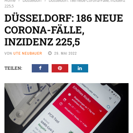
Home
›
Düsseldorf
›
Düsseldorf: 186 neue Corona-Fälle, Inzidenz
225,5
DÜSSELDORF: 186 NEUE
CORONA-FÄLLE,
INZIDENZ 225,5
VON
UTE NEUBAUER
29. MAI 2022
TEILEN: