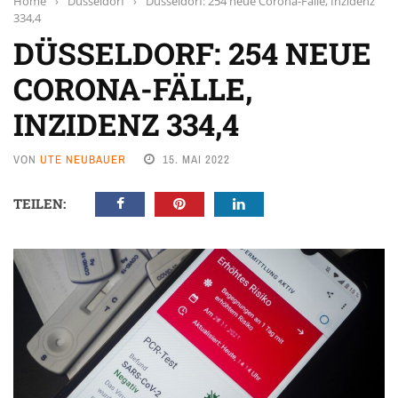
Home
›
Düsseldorf
›
Düsseldorf: 254 neue Corona-Fälle, Inzidenz
334,4
DÜSSELDORF: 254 NEUE
CORONA-FÄLLE,
INZIDENZ 334,4
VON
UTE NEUBAUER
15. MAI 2022
TEILEN: