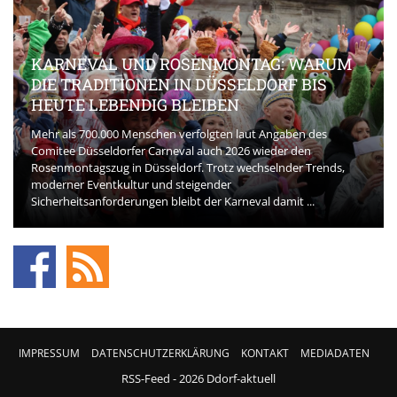
KARNEVAL UND ROSENMONTAG: WARUM
DIE TRADITIONEN IN DÜSSELDORF BIS
HEUTE LEBENDIG BLEIBEN
Mehr als 700.000 Menschen verfolgten laut Angaben des
Comitee Düsseldorfer Carneval auch 2026 wieder den
Rosenmontagszug in Düsseldorf. Trotz wechselnder Trends,
moderner Eventkultur und steigender
Sicherheitsanforderungen bleibt der Karneval damit ...
IMPRESSUM
DATENSCHUTZERKLÄRUNG
KONTAKT
MEDIADATEN
RSS-Feed
- 2026 Ddorf-aktuell