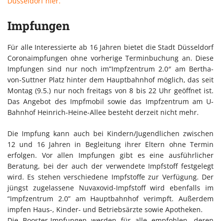
Düsseldorf hier.
Impfungen
Für alle Interessierte ab 16 Jahren bietet die Stadt Düsseldorf
Coronaimpfungen ohne vorherige Terminbuchung an. Diese
Impfungen sind nur noch im”Impfzentrum 2.0″ am Bertha-
von-Suttner Platz hinter dem Hauptbahnhof möglich, das seit
Montag (9.5.) nur noch freitags von 8 bis 22 Uhr geöffnet ist.
Das Angebot des Impfmobil sowie das Impfzentrum am U-
Bahnhof Heinrich-Heine-Allee besteht derzeit nicht mehr.
Die Impfung kann auch bei Kindern/Jugendlichen zwischen
12 und 16 Jahren in Begleitung ihrer Eltern ohne Termin
erfolgen. Vor allen Impfungen gibt es eine ausführlicher
Beratung, bei der auch der verwendete Impfstoff festgelegt
wird. Es stehen verschiedene Impfstoffe zur Verfügung. Der
jüngst zugelassene Nuvaxovid-Impfstoff wird ebenfalls im
“Impfzentrum 2.0” am Hauptbahnhof verimpft. Außerdem
impfen Haus-, Kinder- und Betriebsärzte sowie Apotheken.
Die Booster-Impfungen werden für alle empfohlen, deren