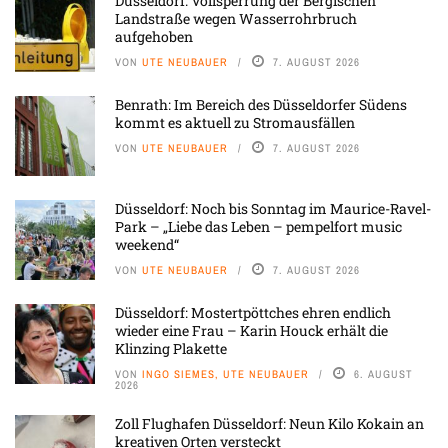
Düsseldorf: Vollsperrung der Bergischen
Landstraße wegen Wasserrohrbruch
aufgehoben
VON
UTE NEUBAUER
7. AUGUST 2026
Benrath: Im Bereich des Düsseldorfer Südens
kommt es aktuell zu Stromausfällen
VON
UTE NEUBAUER
7. AUGUST 2026
Düsseldorf: Noch bis Sonntag im Maurice-Ravel-
Park – „Liebe das Leben – pempelfort music
weekend“
VON
UTE NEUBAUER
7. AUGUST 2026
Düsseldorf: Mostertpöttches ehren endlich
wieder eine Frau – Karin Houck erhält die
Klinzing Plakette
VON
INGO SIEMES, UTE NEUBAUER
6. AUGUST
2026
Zoll Flughafen Düsseldorf: Neun Kilo Kokain an
kreativen Orten versteckt