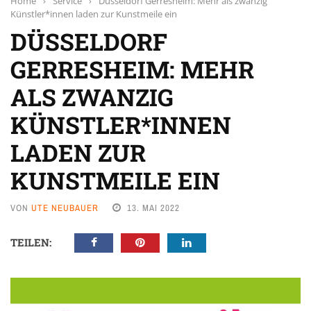
Home
›
Service
›
Düsseldorf Gerresheim: Mehr als zwanzig
Künstler*innen laden zur Kunstmeile ein
DÜSSELDORF
GERRESHEIM: MEHR
ALS ZWANZIG
KÜNSTLER*INNEN
LADEN ZUR
KUNSTMEILE EIN
VON
UTE NEUBAUER
13. MAI 2022
TEILEN: