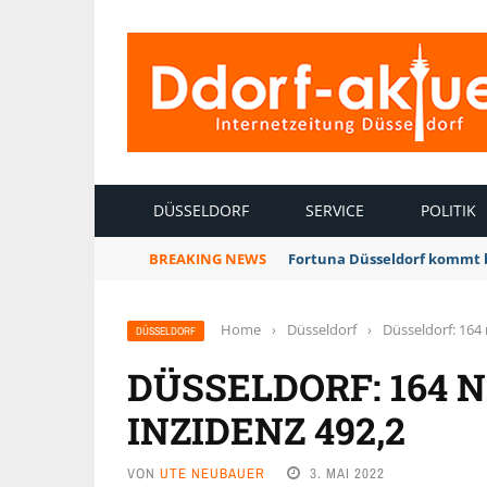
INTERNETZEITUNG DÜSSELDORF
DÜSSELDORF
SERVICE
POLITIK
BREAKING NEWS
Fortuna Düsseldorf kommt 
Home
›
Düsseldorf
›
Düsseldorf: 164 
DÜSSELDORF
DÜSSELDORF: 164 
INZIDENZ 492,2
VON
UTE NEUBAUER
3. MAI 2022