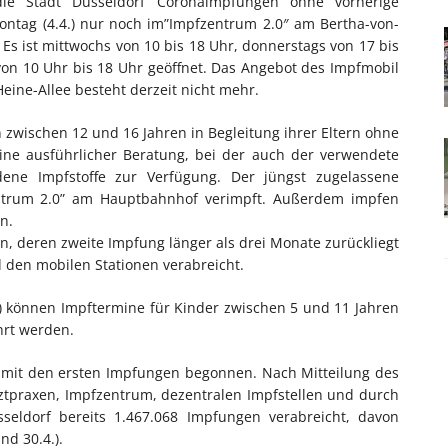
 die Stadt Düsseldorf Coronaimpfungen ohne vorherige
ntag (4.4.) nur noch im”Impfzentrum 2.0″ am Bertha-von-
Es ist mittwochs von 10 bis 18 Uhr, donnerstags von 17 bis
von 10 Uhr bis 18 Uhr geöffnet. Das Angebot des Impfmobil
ine-Allee besteht derzeit nicht mehr.
zwischen 12 und 16 Jahren in Begleitung ihrer Eltern ohne
eine ausführlicher Beratung, bei der auch der verwendete
edene Impfstoffe zur Verfügung. Der jüngst zugelassene
zentrum 2.0” am Hauptbahnhof verimpft. Außerdem impfen
n.
, deren zweite Impfung länger als drei Monate zurückliegt
den mobilen Stationen verabreicht.
0) können Impftermine für Kinder zwischen 5 und 11 Jahren
hrt werden.
 mit den ersten Impfungen begonnen. Nach Mitteilung des
ztpraxen, Impfzentrum, dezentralen Impfstellen und durch
seldorf bereits 1.467.068 Impfungen verabreicht, davon
nd 30.4.).