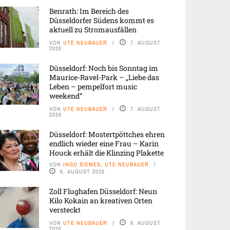
Benrath: Im Bereich des
Düsseldorfer Südens kommt es
aktuell zu Stromausfällen
VON
UTE NEUBAUER
7. AUGUST
2026
Düsseldorf: Noch bis Sonntag im
Maurice-Ravel-Park – „Liebe das
Leben – pempelfort music
weekend“
VON
UTE NEUBAUER
7. AUGUST
2026
Düsseldorf: Mostertpöttches ehren
endlich wieder eine Frau – Karin
Houck erhält die Klinzing Plakette
VON
INGO SIEMES, UTE NEUBAUER
6. AUGUST 2026
Zoll Flughafen Düsseldorf: Neun
Kilo Kokain an kreativen Orten
versteckt
VON
UTE NEUBAUER
6. AUGUST
2026