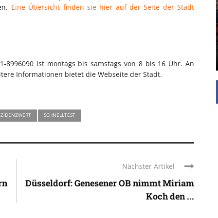
UNTERSTÜTZEN
den.
Eine Übersicht finden sie hier auf der Seite der Stadt
Die Inspiration des industriellen Chics sind die
Werkshallen des Industriezeitalters. Die Basis für
diesen Stil sind große Räume, schlicht gehalten
mit rustikalen Elementen und großen
Fensterflächen. Wie so vieles wurde ...
11-8996090 ist montags bis samstags von 8 bis 16 Uhr. An
tere Informationen bietet die Webseite der Stadt.
NZIDENZWERT
SCHNELLTEST
Nächster Artikel
rn
Düsseldorf: Genesener OB nimmt Miriam
Koch den ...