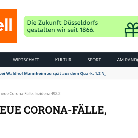
WIRTSCHAFT
KULTUR
SPORT
AM RAND(
bei Waldhof Mannheim zu spät aus dem Quark: 1:2 Niederlage
neue Corona-Fälle, Inzidenz 492,2
NEUE CORONA-FÄLLE,