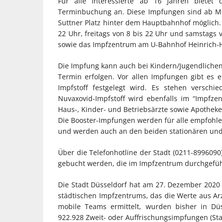
Für alle Interessierte ab 16 Jahren bietet
Terminbuchung an. Diese Impfungen sind ab Mo
Suttner Platz hinter dem Hauptbahnhof möglich. 
22 Uhr, freitags von 8 bis 22 Uhr und samstags 
sowie das Impfzentrum am U-Bahnhof Heinrich-He
Die Impfung kann auch bei Kindern/Jugendlichen 
Termin erfolgen. Vor allen Impfungen gibt es 
Impfstoff festgelegt wird. Es stehen verschi
Nuvaxovid-Impfstoff wird ebenfalls im “Impf
Haus-, Kinder- und Betriebsärzte sowie Apotheke
Die Booster-Impfungen werden für alle empfohlen
und werden auch an den beiden stationären und 
Über die Telefonhotline der Stadt (0211-899609
gebucht werden, die im Impfzentrum durchgefü
Die Stadt Düsseldorf hat am 27. Dezember 2020
städtischen Impfzentrums, das die Werte aus Ar
mobile Teams ermittelt, wurden bisher in Düs
922.928 Zweit- oder Auffrischungsimpfungen (Sta