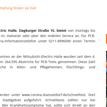
mpfung finden sie hier.
ctric Halle, Siegburger Straße 15, bietet
von montags bis
-In, stationär oder über den mobilen Service an. Für PCR-
na-Informationstelefon unter 0211-8996090 einen Termin
tren an der Mitsubishi-Electric-Halle wurden seit dem 4.
ren 264.595 Abstriche für PCR-Tests genommen. Diese Zahl
iche in Alten- und Pflegeheimen, Flüchtlings- und
INDUSTRIELLER CHIC: WIE
KUNSTSTOFFFENSTER DEN
erden unter www.corona.duesseldorf.de/schnelltest. Dort
LOFT-STIL IN IHREM
 Stadtgebiet aufgeführt. Schnelltests sollten nur bei
EINFAMILIENHAUS
 Wer Krankheitssymptome hat, sollte sich direkt an den