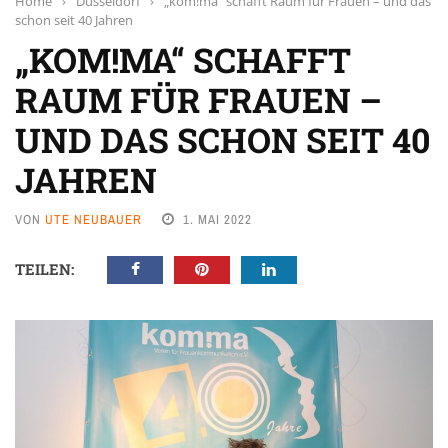
Home
›
Düsseldorf
›
„kom!ma“ schafft Raum für Frauen – und das
schon seit 40 Jahren
„KOM!MA“ SCHAFFT
RAUM FÜR FRAUEN –
UND DAS SCHON SEIT 40
JAHREN
VON
UTE NEUBAUER
1. MAI 2022
TEILEN: