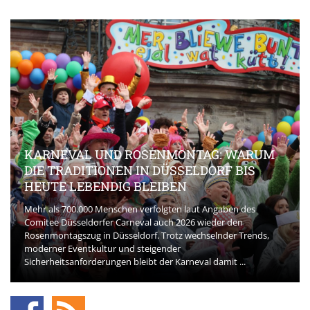
KARNEVAL UND ROSENMONTAG: WARUM
DIE TRADITIONEN IN DÜSSELDORF BIS
HEUTE LEBENDIG BLEIBEN
Mehr als 700.000 Menschen verfolgten laut Angaben des
Comitee Düsseldorfer Carneval auch 2026 wieder den
Rosenmontagszug in Düsseldorf. Trotz wechselnder Trends,
moderner Eventkultur und steigender
Sicherheitsanforderungen bleibt der Karneval damit ...