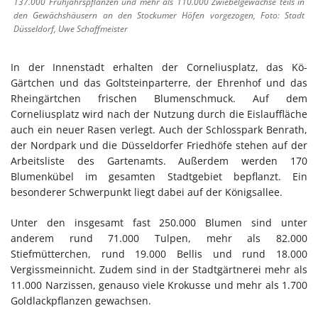
137.000 Frühjahrspflanzen und mehr als 110.000 Zwiebelgewächse teils in
den Gewächshäusern an den Stockumer Höfen vorgezogen, Foto: Stadt
Düsseldorf, Uwe Schaffmeister
In der Innenstadt erhalten der Corneliusplatz, das Kö-
Gärtchen und das Goltsteinparterre, der Ehrenhof und das
Rheingärtchen frischen Blumenschmuck. Auf dem
Corneliusplatz wird nach der Nutzung durch die Eislauffläche
auch ein neuer Rasen verlegt. Auch der Schlosspark Benrath,
der Nordpark und die Düsseldorfer Friedhöfe stehen auf der
Arbeitsliste des Gartenamts. Außerdem werden 170
Blumenkübel im gesamten Stadtgebiet bepflanzt. Ein
besonderer Schwerpunkt liegt dabei auf der Königsallee.
Unter den insgesamt fast 250.000 Blumen sind unter
anderem rund 71.000 Tulpen, mehr als 82.000
Stiefmütterchen, rund 19.000 Bellis und rund 18.000
Vergissmeinnicht. Zudem sind in der Stadtgärtnerei mehr als
11.000 Narzissen, genauso viele Krokusse und mehr als 1.700
Goldlackpflanzen gewachsen.