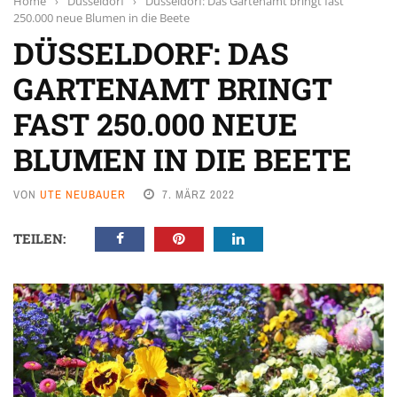
Home
›
Düsseldorf
›
Düsseldorf: Das Gartenamt bringt fast
250.000 neue Blumen in die Beete
DÜSSELDORF: DAS
GARTENAMT BRINGT
FAST 250.000 NEUE
BLUMEN IN DIE BEETE
VON
UTE NEUBAUER
7. MÄRZ 2022
TEILEN: