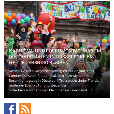
KARNEVAL UND ROSENMONTAG: WARUM
DIE TRADITIONEN IN DÜSSELDORF BIS
HEUTE LEBENDIG BLEIBEN
Mehr als 700.000 Menschen verfolgten laut Angaben des
Comitee Düsseldorfer Carneval auch 2026 wieder den
Rosenmontagszug in Düsseldorf. Trotz wechselnder Trends,
moderner Eventkultur und steigender
Sicherheitsanforderungen bleibt der Karneval damit ...