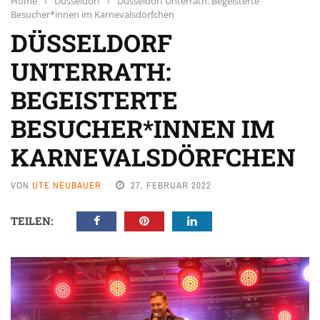
Home
›
Düsseldorf
›
Düsseldorf Unterrath: Begeisterte
Besucher*innen im Karnevalsdörfchen
DÜSSELDORF
UNTERRATH:
BEGEISTERTE
BESUCHER*INNEN IM
KARNEVALSDÖRFCHEN
VON
UTE NEUBAUER
27. FEBRUAR 2022
TEILEN: