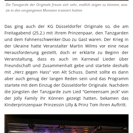
Die Tanzgarde der Originale freute sich sehr, endlich zeigen zu können, was
sie in den vergangenen Monaten trainiert hatten
Das ging auch der KG Düsseldorfer Originale so, die am
Freitagabend (25.2.) mit ihrem Prinzenpaar, den Tanzgarden
und dem Fahnenschwenker-Duo zu Gast waren. Der Krieg in
der Ukraine hatte Veranstalter Martin Wilms vor eine neue
Herausforderung gestellt, doch er erklärte zu Beginn der
Veranstaltung, dass es auch im Karneval Lieder über
Freundschaft und Zusammenhalt gebe und startete deshalb
mit „Herz gegen Hass“ von Alt Schuss. Damit sollte es dann
aber auch genug der langen Reden sein und das Programm
startete mit dem Einzug der Düsseldorfer Originale. Nachdem
die Jüngsten der Tanzgarde zum Lied “Gemeensam jeck” von
der Jolly Family ihr Können gezeigt hatten, bekamen das
Kinderprinzenpaar Prinzessin Lilly & Prinz Tom ihren Auftritt.