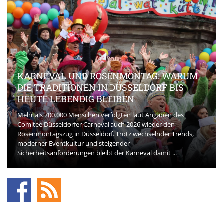
KARNEVAL UND ROSENMONTAG: WARUM
DIE TRADITIONEN IN DÜSSELDORF BIS
HEUTE LEBENDIG BLEIBEN
Mehr als 700.000 Menschen verfolgten laut Angaben des
Comitee Düsseldorfer Carneval auch 2026 wieder den
Rosenmontagszug in Düsseldorf. Trotz wechselnder Trends,
moderner Eventkultur und steigender
Sicherheitsanforderungen bleibt der Karneval damit ...