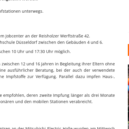
pfstationen unterwegs.
dem Jobcenter an der Reisholzer Werftstraße 42.
Hochschule Düsseldorf zwischen den Gebäuden 4 und 6.
schen 10 Uhr und 17:30 Uhr möglich.
zwischen 12 und 16 Jahren in Begleitung ihrer Eltern ohne
eine ausführlicher Beratung, bei der auch der verwendete
ene Impfstoffe zur Verfügung. Parallel dazu impfen Haus-,
lle empfohlen, deren zweite Impfung länger als drei Monate
ionären und den mobilen Stationen verabreicht.
INDUSTRIELLER CHIC: WIE
KUNSTSTOFFFENSTER DEN
LOFT-STIL IN IHREM
EINFAMILIENHAUS
tren an der Mitsubishi-Electric-Halle wurden am Mittwoch