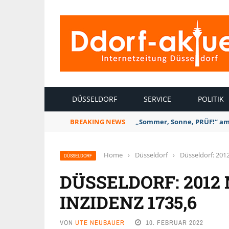
INTERNETZEITUNG DÜSSELDORF
DÜSSELDORF
SERVICE
POLITIK
BREAKING NEWS
„Sommer, Sonne, PRÜF!“ am S
Home
›
Düsseldorf
›
Düsseldorf: 2012
DÜSSELDORF
DÜSSELDORF: 2012
INZIDENZ 1735,6
VON
UTE NEUBAUER
10. FEBRUAR 2022