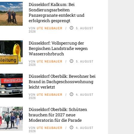
Düsseldorf Kalkum: Bei
Sondierungsarbeiten
Panzergranate entdeckt und
erfolgreich gesprengt
VON
UTE NEUBAUER
5. AUGUST
2026
Düsseldorf: Vollsperrung der
Bergischen Landstraße wegen
Wasserrohrbruch
VON
UTE NEUBAUER
5. AUGUST
2026
Düsseldorf Oberbilk: Bewohner bei
Brand in Dachgeschosswohnung
leicht verletzt
VON
UTE NEUBAUER
4. AUGUST
2026
Düsseldorf Oberbilk: Schützen
brauchen für 2027 neue
Moderatorin für die Parade
VON
UTE NEUBAUER
4. AUGUST
2026