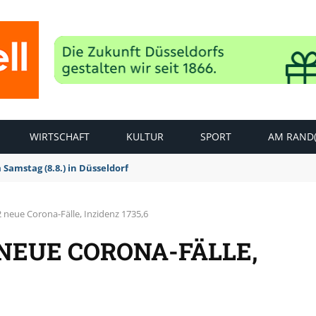
WIRTSCHAFT
KULTUR
SPORT
AM RAND(
amstag (8.8.) in Düsseldorf
 neue Corona-Fälle, Inzidenz 1735,6
 NEUE CORONA-FÄLLE,