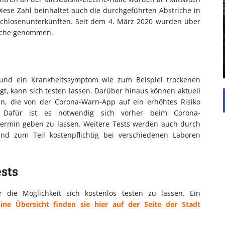
UNTERSTÜTZEN
iese Zahl beinhaltet auch die durchgeführten Abstriche in
achlosenunterkünften. Seit dem 4. März 2020 wurden über
Die Inspiration des industriellen Chics sind die
riche genommen.
Werkshallen des Industriezeitalters. Die Basis für
diesen Stil sind große Räume, schlicht gehalten
mit rustikalen Elementen und großen
Fensterflächen. Wie so vieles wurde ...
t und ein Krankheitssymptom wie zum Beispiel trockenen
t, kann sich testen lassen. Darüber hinaus können aktuell
en, die von der Corona-Warn-App auf ein erhöhtes Risiko
. Dafür ist es notwendig sich vorher beim Corona-
Termin geben zu lassen. Weitere Tests werden auch durch
ind zum Teil kostenpflichtig bei verschiedenen Laboren
sts
die Möglichkeit sich kostenlos testen zu lassen. Ein
Eine Übersicht finden sie hier auf der Seite der Stadt