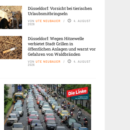
Düsseldorf: Vorsicht bei tierischen
Urlaubsmitbringseln
VON
UTE NEUBAUER
4. AUGUST
2026
Düsseldorf: Wegen Hitzewelle
verbietet Stadt Grillen in
öffentlichen Anlagen und warnt vor
Gefahren von Waldbränden
VON
UTE NEUBAUER
4. AUGUST
2026