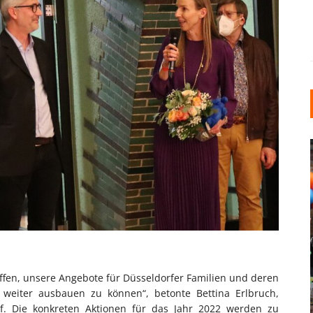
INDUSTRIELLER CHIC: WIE
KUNSTSTOFFFENSTER DEN
LOFT-STIL IN IHREM
ffen, unsere Angebote für Düsseldorfer Familien und deren
EINFAMILIENHAUS
 weiter ausbauen zu können“, betonte Bettina Erlbruch,
UNTERSTÜTZEN
rf. Die konkreten Aktionen für das Jahr 2022 werden zu