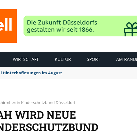
WIRTSCHAFT
KULTUR
SPORT
AM RAND(
ei Hinterhoflesungen im August
chirmherrin Kinderschutzbund Düsseldorf
AH WIRD NEUE
INDERSCHUTZBUND