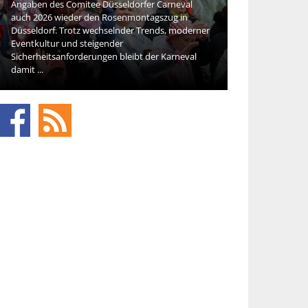
Angaben des Comitee Düsseldorfer Carneval
Die Beauty-Bran
auch 2026 wieder den Rosenmontagszug in
neue Kosmetik sp
Düsseldorf. Trotz wechselnder Trends, moderner
Veränderung de
Eventkultur und steigender
Konsumentinnen
Sicherheitsanforderungen bleibt der Karneval
den ersten Phas
damit ...
Käufer ...