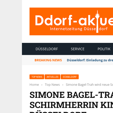
INTERNETZEITUNG DÜSSELDORF
DÜSSELDORF
SERVICE
POLITIK
BREAKING NEWS
Düsseldorf: Einladung zu dr
TOP NEWS
AKTUELLES
DÜSSELDORF
Home
›
Top News
›
Simone Bagel-Trah wird neue S
SIMONE BAGEL-TR
SCHIRMHERRIN K