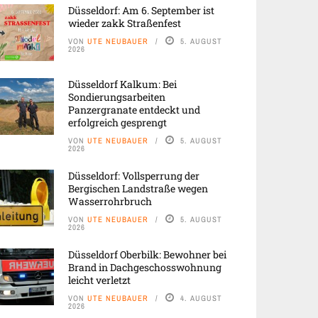
Düsseldorf: Am 6. September ist
wieder zakk Straßenfest
VON
UTE NEUBAUER
5. AUGUST
2026
Düsseldorf Kalkum: Bei
Sondierungsarbeiten
Panzergranate entdeckt und
erfolgreich gesprengt
VON
UTE NEUBAUER
5. AUGUST
2026
Düsseldorf: Vollsperrung der
Bergischen Landstraße wegen
Wasserrohrbruch
VON
UTE NEUBAUER
5. AUGUST
2026
Düsseldorf Oberbilk: Bewohner bei
Brand in Dachgeschosswohnung
leicht verletzt
VON
UTE NEUBAUER
4. AUGUST
2026