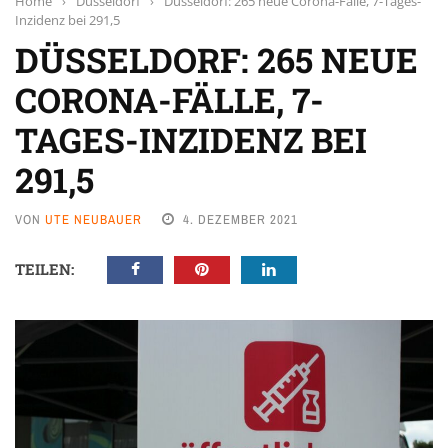
Home
›
Düsseldorf
›
Düsseldorf: 265 neue Corona-Fälle, 7-Tages-
Inzidenz bei 291,5
DÜSSELDORF: 265 NEUE
CORONA-FÄLLE, 7-
TAGES-INZIDENZ BEI
291,5
VON
UTE NEUBAUER
4. DEZEMBER 2021
TEILEN: