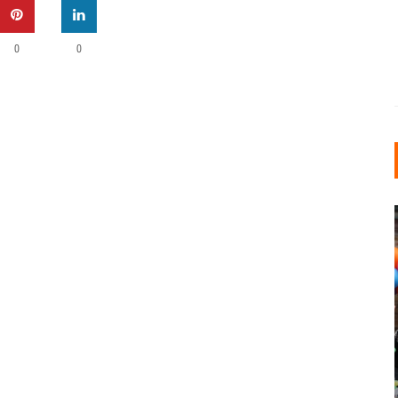
0
0
INDUSTRIELLER CHIC: WIE
KUNSTSTOFFFENSTER DEN
LOFT-STIL IN IHREM