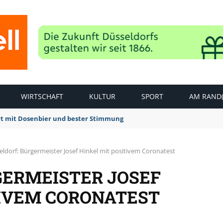
WIRTSCHAFT
KULTUR
SPORT
AM RAND(
rt mit Dosenbier und bester Stimmung
eldorf: Bürgermeister Josef Hinkel mit positivem Coronatest
GERMEISTER JOSEF
TIVEM CORONATEST