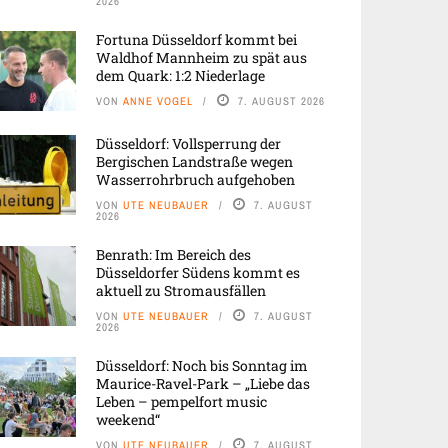
2026
Fortuna Düsseldorf kommt bei
Waldhof Mannheim zu spät aus
dem Quark: 1:2 Niederlage
VON
ANNE VOGEL
7. AUGUST 2026
Düsseldorf: Vollsperrung der
Bergischen Landstraße wegen
Wasserrohrbruch aufgehoben
VON
UTE NEUBAUER
7. AUGUST
2026
Benrath: Im Bereich des
Düsseldorfer Südens kommt es
aktuell zu Stromausfällen
VON
UTE NEUBAUER
7. AUGUST
2026
Düsseldorf: Noch bis Sonntag im
Maurice-Ravel-Park – „Liebe das
Leben – pempelfort music
weekend“
VON
UTE NEUBAUER
7. AUGUST