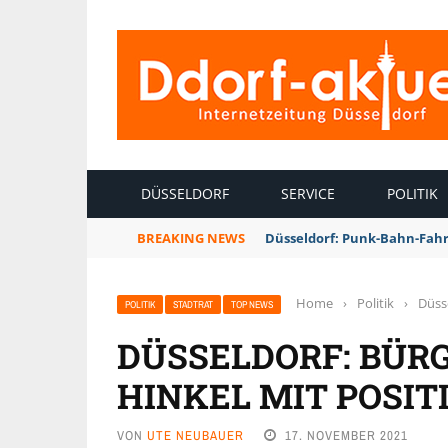
INTERNETZEITUNG DÜSSELDORF
DÜSSELDORF
SERVICE
POLITIK
BREAKING NEWS
Düsseldorf: Punk-Bahn-Fah
Home
›
Politik
›
Düss
POLITIK
STADTRAT
TOP NEWS
DÜSSELDORF: BÜR
HINKEL MIT POSI
VON
UTE NEUBAUER
17. NOVEMBER 2021