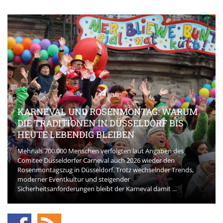
KARNEVAL UND ROSENMONTAG: WARUM
DIE TRADITIONEN IN DÜSSELDORF BIS
HEUTE LEBENDIG BLEIBEN
Mehr als 700.000 Menschen verfolgten laut Angaben des
Comitee Düsseldorfer Carneval auch 2026 wieder den
Rosenmontagszug in Düsseldorf. Trotz wechselnder Trends,
moderner Eventkultur und steigender
Sicherheitsanforderungen bleibt der Karneval damit ...