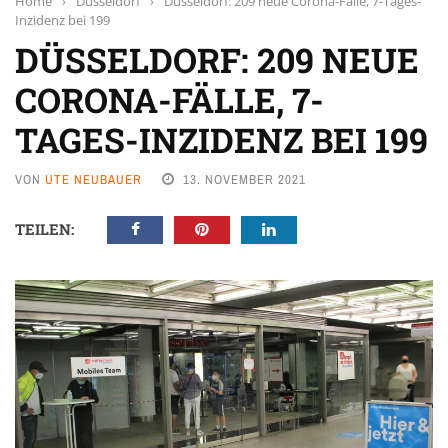
Home
›
Düsseldorf
›
Düsseldorf: 209 neue Corona-Fälle, 7-Tages-
Inzidenz bei 199
DÜSSELDORF: 209 NEUE
CORONA-FÄLLE, 7-
TAGES-INZIDENZ BEI 199
VON
UTE NEUBAUER
13. NOVEMBER 2021
TEILEN: