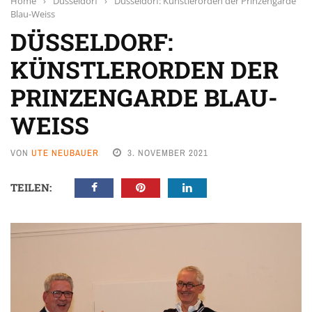
Home
›
Düsseldorf
›
Düsseldorf: Künstlerorden der Prinzengarde
Blau-Weiss
DÜSSELDORF:
KÜNSTLERORDEN DER
PRINZENGARDE BLAU-
WEISS
VON
UTE NEUBAUER
3. NOVEMBER 2021
TEILEN: