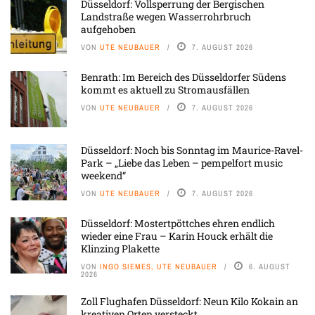
Düsseldorf: Vollsperrung der Bergischen
Landstraße wegen Wasserrohrbruch
aufgehoben
VON
UTE NEUBAUER
7. AUGUST 2026
Benrath: Im Bereich des Düsseldorfer Südens
kommt es aktuell zu Stromausfällen
VON
UTE NEUBAUER
7. AUGUST 2026
Düsseldorf: Noch bis Sonntag im Maurice-Ravel-
Park – „Liebe das Leben – pempelfort music
weekend“
VON
UTE NEUBAUER
7. AUGUST 2026
Düsseldorf: Mostertpöttches ehren endlich
wieder eine Frau – Karin Houck erhält die
Klinzing Plakette
VON
INGO SIEMES, UTE NEUBAUER
6. AUGUST
2026
Zoll Flughafen Düsseldorf: Neun Kilo Kokain an
kreativen Orten versteckt