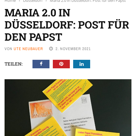
Home
›
Düsseldorf
›
Maria 2.0 in Düsseldorf: Post für den Papst
MARIA 2.0 IN
DÜSSELDORF: POST FÜR
DEN PAPST
VON
UTE NEUBAUER
2. NOVEMBER 2021
TEILEN: