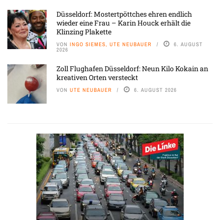
Düsseldorf: Mostertpöttches ehren endlich
wieder eine Frau – Karin Houck erhält die
Klinzing Plakette
VON
INGO SIEMES, UTE NEUBAUER
6. AUGUST
2026
Zoll Flughafen Düsseldorf: Neun Kilo Kokain an
kreativen Orten versteckt
VON
UTE NEUBAUER
6. AUGUST 2026