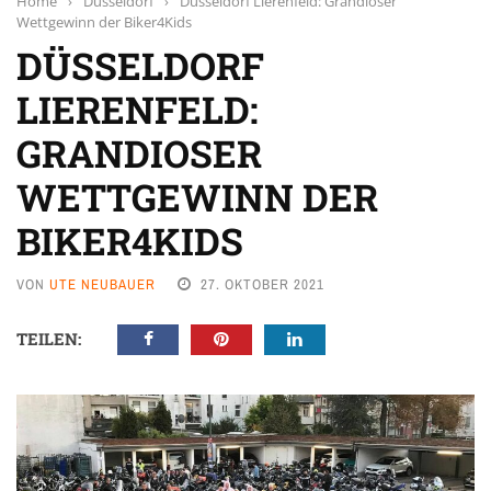
Home
›
Düsseldorf
›
Düsseldorf Lierenfeld: Grandioser
Wettgewinn der Biker4Kids
DÜSSELDORF
LIERENFELD:
GRANDIOSER
WETTGEWINN DER
BIKER4KIDS
VON
UTE NEUBAUER
27. OKTOBER 2021
TEILEN: