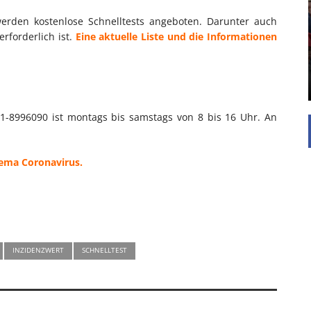
UNTERSTÜTZEN
werden kostenlose Schnelltests angeboten. Darunter auch
Die Inspiration des industriellen Chics sind die
rforderlich ist.
Eine aktuelle Liste und die Informationen
Werkshallen des Industriezeitalters. Die Basis für
diesen Stil sind große Räume, schlicht gehalten
mit rustikalen Elementen und großen
Fensterflächen. Wie so vieles wurde ...
11-8996090 ist montags bis samstags von 8 bis 16 Uhr. An
hema Coronavirus.
INZIDENZWERT
SCHNELLTEST