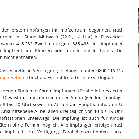
t den ersten Impfungen im Impfzentrum begonnen. Nach
wurden mit Stand Mittwoch (22.9., 14 Uhr) in Düsseldorf
n waren 418.232 Zweitimpfungen. 385.498 der Impfungen
m Impfzentrum, Kliniken oder durch mobile Teams. Die
n nicht enthalten.
Kassenärztliche Vereinigung telefonisch unter 0800 116 117
fung.nrw/home
buchen. Es sind freie Termine verfügbar.
schiedenen Stationen Coronaimpfungen für alle Interessierten
 Dies ist im Impfzentrum in der Arena (geöffnet montags,
on 8 bis 20 Uhr) sowie im Atrium am Hauptbahnhof, im U-
nkunftsebene A, bei allen drei täglich von 10 bis 19 Uhr,
mpfstationen unterwegs. Die Impfung ist auch für Kinder
Eltern ohne Termin möglich. Alle Impfungen erfolgen nach
e Impfstoffe zur Verfügung. Parallel dazu impfen Haus-,