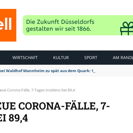
WIRTSCHAFT
KULTUR
SPORT
AM RAND(
bei Waldhof Mannheim zu spät aus dem Quark: 1:2 Niederlage
eue Corona-Fälle, 7-Tages-Inzidenz bei 89,4
EUE CORONA-FÄLLE, 7-
I 89,4