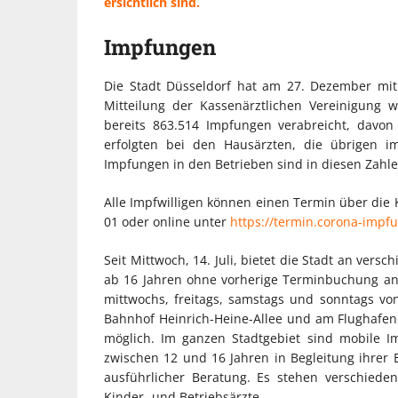
ersichtlich sind.
Impfungen
Die Stadt Düsseldorf hat am 27. Dezember mi
Mitteilung der Kassenärztlichen Vereinigung 
bereits 863.514 Impfungen verabreicht, davo
erfolgten bei den Hausärzten, die übrigen i
Impfungen in den Betrieben sind in diesen Zahle
Alle Impfwilligen können einen Termin über die 
01 oder online unter
https://termin.corona-imp
Seit Mittwoch, 14. Juli, bietet die Stadt an ver
ab 16 Jahren ohne vorherige Terminbuchung an.
mittwochs, freitags, samstags und sonntags v
Bahnhof Heinrich-Heine-Allee und am Flughafen A
möglich. Im ganzen Stadtgebiet sind mobile I
zwischen 12 und 16 Jahren in Begleitung ihrer 
ausführlicher Beratung. Es stehen verschieden
Kinder- und Betriebsärzte.