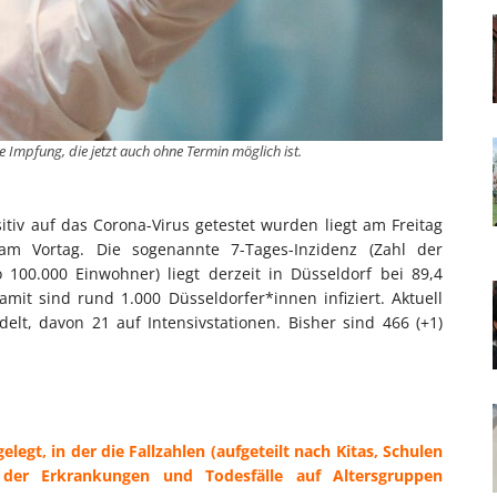
e Impfung, die jetzt auch ohne Termin möglich ist.
itiv auf das Corona-Virus getestet wurden liegt am Freitag
am Vortag. Die sogenannte 7-Tages-Inzidenz (Zahl der
00.000 Einwohner) liegt derzeit in Düsseldorf bei 89,4
mit sind rund 1.000 Düsseldorfer*innen infiziert. Aktuell
t, davon 21 auf Intensivstationen. Bisher sind 466 (+1)
elegt, in der die Fallzahlen (aufgeteilt nach Kitas, Schulen
 der Erkrankungen und Todesfälle auf Altersgruppen