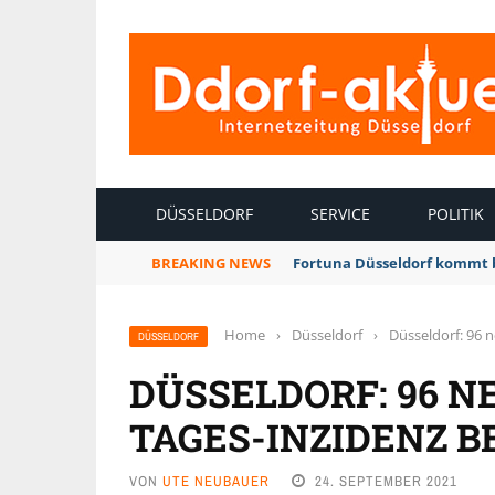
INTERNETZEITUNG DÜSSELDORF
DÜSSELDORF
SERVICE
POLITIK
BREAKING NEWS
Fortuna Düsseldorf kommt 
Home
›
Düsseldorf
›
Düsseldorf: 96 n
DÜSSELDORF
DÜSSELDORF: 96 N
TAGES-INZIDENZ BE
VON
UTE NEUBAUER
24. SEPTEMBER 2021