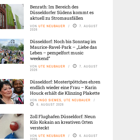
Benrath: Im Bereich des
Düsseldorfer Südens kommt es
aktuell zu Stromausfällen
VON
UTE NEUBAUER
7. AUGUST
2026
Düsseldorf: Noch bis Sonntag im
Maurice-Ravel-Park – „Liebe das
Leben – pempelfort music
weekend“
VON
UTE NEUBAUER
7. AUGUST
2026
Düsseldorf: Mostertpöttches ehren
endlich wieder eine Frau – Karin
Houck erhält die Klinzing Plakette
VON
INGO SIEMES, UTE NEUBAUER
6. AUGUST 2026
Zoll Flughafen Düsseldorf: Neun
Kilo Kokain an kreativen Orten
versteckt
VON
UTE NEUBAUER
6. AUGUST
2026