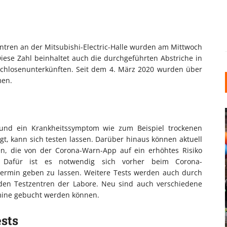
tren an der Mitsubishi-Electric-Halle wurden am Mittwoch
iese Zahl beinhaltet auch die durchgeführten Abstriche in
achlosenunterkünften. Seit dem 4. März 2020 wurden über
men.
t und ein Krankheitssymptom wie zum Beispiel trockenen
t, kann sich testen lassen. Darüber hinaus können aktuell
en, die von der Corona-Warn-App auf ein erhöhtes Risiko
. Dafür ist es notwendig sich vorher beim Corona-
Termin geben zu lassen. Weitere Tests werden auch durch
INDUSTRIELLER CHIC: WIE
 den Testzentren der Labore. Neu sind auch verschiedene
KUNSTSTOFFFENSTER DEN
rmine gebucht werden können.
LOFT-STIL IN IHREM
sts
EINFAMILIENHAUS