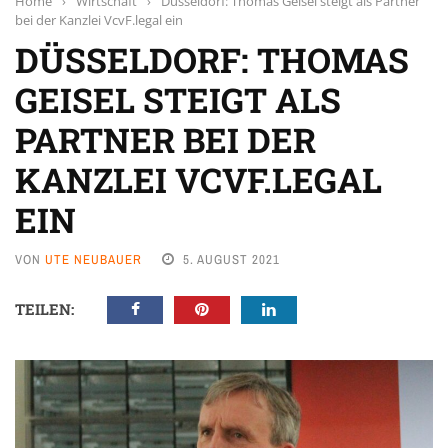
Home
›
Wirtschaft
›
Düsseldorf: Thomas Geisel steigt als Partner
bei der Kanzlei VcvF.legal ein
DÜSSELDORF: THOMAS
GEISEL STEIGT ALS
PARTNER BEI DER
KANZLEI VCVF.LEGAL
EIN
VON
UTE NEUBAUER
5. AUGUST 2021
TEILEN: