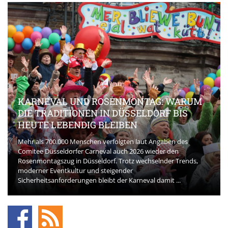
KARNEVAL UND ROSENMONTAG: WARUM
DIE TRADITIONEN IN DÜSSELDORF BIS
HEUTE LEBENDIG BLEIBEN
Mehr als 700.000 Menschen verfolgten laut Angaben des
Comitee Düsseldorfer Carneval auch 2026 wieder den
Rosenmontagszug in Düsseldorf. Trotz wechselnder Trends,
moderner Eventkultur und steigender
Sicherheitsanforderungen bleibt der Karneval damit ...