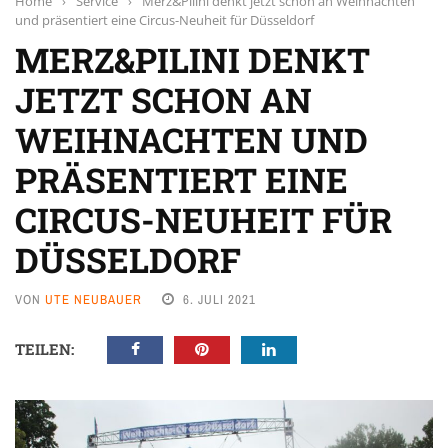
Home
›
Service
›
Merz&Pilini denkt jetzt schon an Weihnachten
und präsentiert eine Circus-Neuheit für Düsseldorf
MERZ&PILINI DENKT
JETZT SCHON AN
WEIHNACHTEN UND
PRÄSENTIERT EINE
CIRCUS-NEUHEIT FÜR
DÜSSELDORF
VON
UTE NEUBAUER
6. JULI 2021
TEILEN: