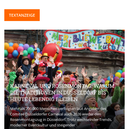
TEXTANZEIGE
KARNEVAL UND ROSENMONTAG: WARUM
DIE TRADITIONEN IN DÜSSELDORF BIS
HEUTE LEBENDIG BLEIBEN
Mehr als 700.000 Menschen verfolgten laut Angaben des
Comitee Düsseldorfer Carneval auch 2026 wieder den
Rosenmontagszug in Düsseldorf. Trotz wechselnder Trends,
moderner Eventkultur und steigender