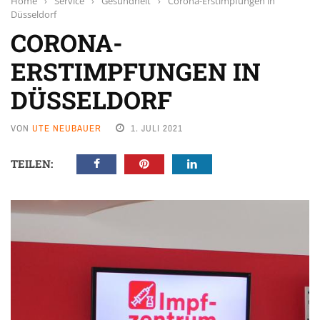
Home
›
Service
›
Gesundheit
›
Corona-Erstimpfungen in
Düsseldorf
CORONA-
ERSTIMPFUNGEN IN
DÜSSELDORF
VON
UTE NEUBAUER
1. JULI 2021
TEILEN: