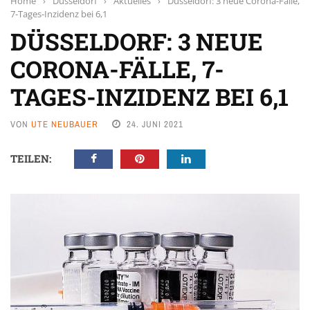
Home
›
Düsseldorf
›
Aktuelles
›
Düsseldorf: 3 neue Corona-Fälle,
7-Tages-Inzidenz bei 6,1
DÜSSELDORF: 3 NEUE
CORONA-FÄLLE, 7-
TAGES-INZIDENZ BEI 6,1
VON
UTE NEUBAUER
24. JUNI 2021
TEILEN: