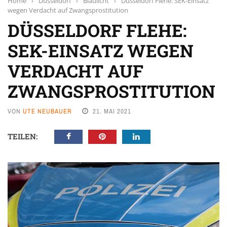
Home
›
Düsseldorf
›
Blaulicht
›
Düsseldorf Flehe: SEK-Einsatz
wegen Verdacht auf Zwangsprostitution
DÜSSELDORF FLEHE:
SEK-EINSATZ WEGEN
VERDACHT AUF
ZWANGSPROSTITUTION
VON
UTE NEUBAUER
21. MAI 2021
TEILEN: