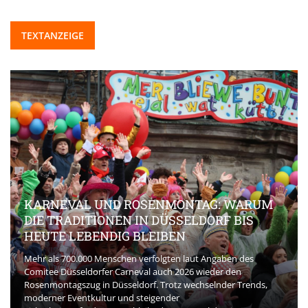
TEXTANZEIGE
KARNEVAL UND ROSENMONTAG: WARUM
DIE TRADITIONEN IN DÜSSELDORF BIS
HEUTE LEBENDIG BLEIBEN
Mehr als 700.000 Menschen verfolgten laut Angaben des
Comitee Düsseldorfer Carneval auch 2026 wieder den
Rosenmontagszug in Düsseldorf. Trotz wechselnder Trends,
moderner Eventkultur und steigender