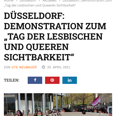
Home
›
Düsseldorf
›
Aktuelles
›
Düsseldorf: Demonstration zum
„Tag der Lesbischen und Queeren Sichtbarkeit“
DÜSSELDORF:
DEMONSTRATION ZUM
„TAG DER LESBISCHEN
UND QUEEREN
SICHTBARKEIT“
VON
UTE NEUBAUER
25. APRIL 2021
TEILEN: