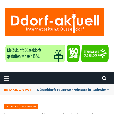
ZEITUNG DÜSSELDORF
BREAKING NEWS
Düsseldorf: Punk-Bahn-Fahrt mit Dosenbier u
AKTUELLES
DÜSSELDORF