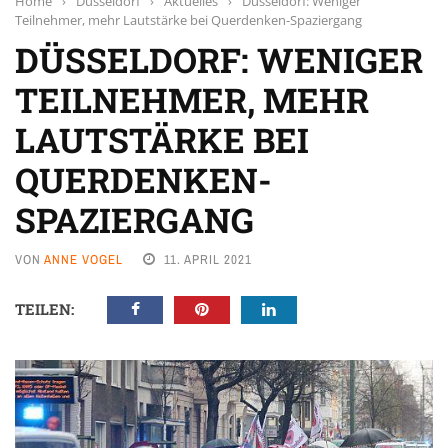
Home
›
Düsseldorf
›
Aktuelles
›
Düsseldorf: Weniger
Teilnehmer, mehr Lautstärke bei Querdenken-Spaziergang
DÜSSELDORF: WENIGER
TEILNEHMER, MEHR
LAUTSTÄRKE BEI
QUERDENKEN-
SPAZIERGANG
VON
ANNE VOGEL
11. APRIL 2021
TEILEN: