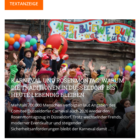
TEXTANZEIGE
KARNEVAL UND ROSENMONTAG: WARUM
DIE TRADITIONEN IN DÜSSELDORF BIS
HEUTE LEBENDIG BLEIBEN
Mehr als 700.000 Menschen verfolgten laut Angaben des
Comitee Düsseldorfer Carneval auch 2026 wieder den
Rosenmontagszug in Düsseldorf. Trotz wechselnder Trends,
moderner Eventkultur und steigender
Sicherheitsanforderungen bleibt der Karneval damit ...