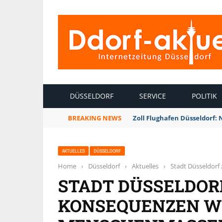
INTERNETZEITUNG DÜSSELDORF
DÜSSELDORF
SERVICE
POLITIK
BREAKING NEWS
Zoll Flughafen Düsseldorf:
AKTUELLES
DÜSSELDORF
Home
›
Düsseldorf
›
Aktuelles
›
Stadt Düsseldor
STADT DÜSSELDOR
KONSEQUENZEN W