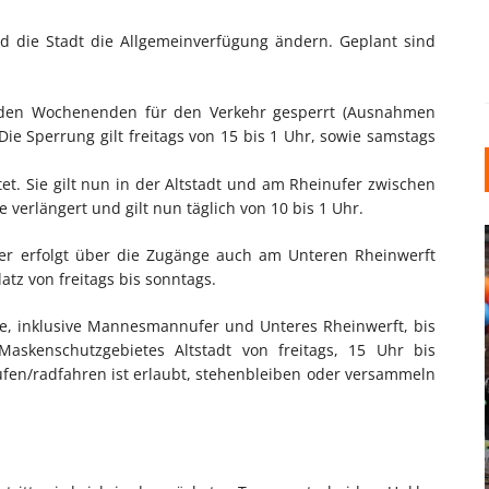
rd die Stadt die Allgemeinverfügung ändern. Geplant sind
den Wochenenden für den Verkehr gesperrt (Ausnahmen
 Die Sperrung gilt freitags von 15 bis 1 Uhr, sowie samstags
et. Sie gilt nun in der Altstadt und am Rheinufer zwischen
e verlängert und gilt nun täglich von 10 bis 1 Uhr.
fer erfolgt über die Zugänge auch am Unteren Rheinwerft
tz von freitags bis sonntags.
ese, inklusive Mannesmannufer und Unteres Rheinwerft, bis
skenschutzgebietes Altstadt von freitags, 15 Uhr bis
fen/radfahren ist erlaubt, stehenbleiben oder versammeln
INDUSTRIELLER CHIC: WIE
KUNSTSTOFFFENSTER DEN
LOFT-STIL IN IHREM
EINFAMILIENHAUS
UNTERSTÜTZEN