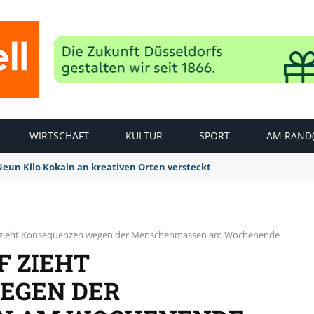
WIRTSCHAFT
KULTUR
SPORT
AM RAND(
 Neun Kilo Kokain an kreativen Orten versteckt
f zieht Konsequenzen wegen der Menschenmassen am Wochenende
F ZIEHT
EGEN DER