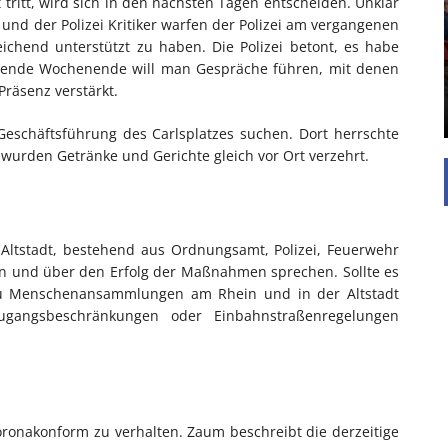
tritt, wird sich in den nächsten Tagen entscheiden. Unklar
und der Polizei Kritiker warfen der Polizei am vergangenen
Die Inspiration des industriellen Chics sind die
chend unterstützt zu haben. Die Polizei betont, es habe
Werkshallen des Industriezeitalters. Die Basis für
mende Wochenende will man Gespräche führen, mit denen
diesen Stil sind große Räume, schlicht gehalten
mit rustikalen Elementen und großen
Präsenz verstärkt.
Fensterflächen. Wie so vieles wurde ...
 Geschäftsführung des Carlsplatzes suchen. Dort herrschte
urden Getränke und Gerichte gleich vor Ort verzehrt.
 Altstadt, bestehend aus Ordnungsamt, Polizei, Feuerwehr
n und über den Erfolg der Maßnahmen sprechen. Sollte es
r zu Menschenansammlungen am Rhein und in der Altstadt
ugangsbeschränkungen oder Einbahnstraßenregelungen
coronakonform zu verhalten. Zaum beschreibt die derzeitige