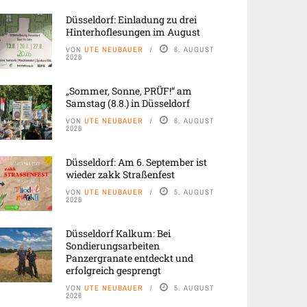
Düsseldorf: Einladung zu drei
Hinterhoflesungen im August
VON
UTE NEUBAUER
6. AUGUST
2026
„Sommer, Sonne, PRÜF!“ am
Samstag (8.8.) in Düsseldorf
VON
UTE NEUBAUER
6. AUGUST
2026
Düsseldorf: Am 6. September ist
wieder zakk Straßenfest
VON
UTE NEUBAUER
5. AUGUST
2026
Düsseldorf Kalkum: Bei
Sondierungsarbeiten
Panzergranate entdeckt und
erfolgreich gesprengt
VON
UTE NEUBAUER
5. AUGUST
2026