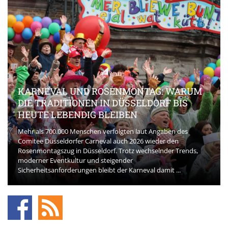
KARNEVAL UND ROSENMONTAG: WARUM
DIE TRADITIONEN IN DÜSSELDORF BIS
HEUTE LEBENDIG BLEIBEN
Mehr als 700.000 Menschen verfolgten laut Angaben des
Comitee Düsseldorfer Carneval auch 2026 wieder den
Rosenmontagszug in Düsseldorf. Trotz wechselnder Trends,
moderner Eventkultur und steigender
Sicherheitsanforderungen bleibt der Karneval damit ...