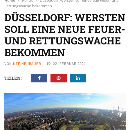
Home
›
Politik
›
Düsseldorf: Wersten soll eine neue Feuer- und
Rettungswache bekommen
DÜSSELDORF: WERSTEN
SOLL EINE NEUE FEUER-
UND RETTUNGSWACHE
BEKOMMEN
VON
UTE NEUBAUER
22. FEBRUAR 2021
TEILEN: